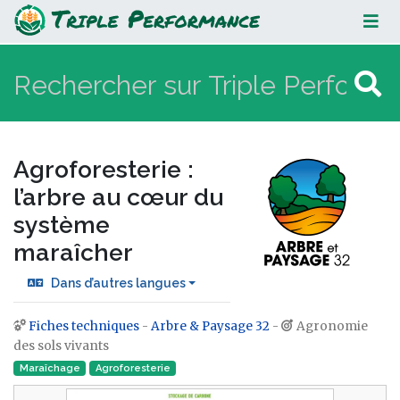
Agroforesterie : l’arbre au cœur du
système maraîcher
Agroforesterie :
l’arbre au cœur du
système
maraîcher
Dans d’autres langues
Fiches techniques
-
Arbre & Paysage 32
-
Agronomie
Aller à :
navigation
,
rechercher
des sols vivants
Maraîchage
Agroforesterie