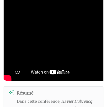
auto_awesome
Résumé
Dans cette conférence,
Xavier Dubreucq