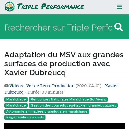
Adaptation du MSV aux grandes
surfaces de production avec
Xavier Dubreucq
Adaptation du MSV aux grandes
surfaces de production avec
Xavier Dubreucq
Vidéos
-
Ver de Terre Production
(2020-04-01) -
Xavier
Aller à :
navigation
,
rechercher
Dubreucq
- Durée : 38 minutes
Maraîchage
Rencontres Nationales Maraîchage Sol Vivant
Maraîchage
Gestion des couverts végétaux en grandes cultures
Autonomie en matière organique en maraîchage
Régénération des sols