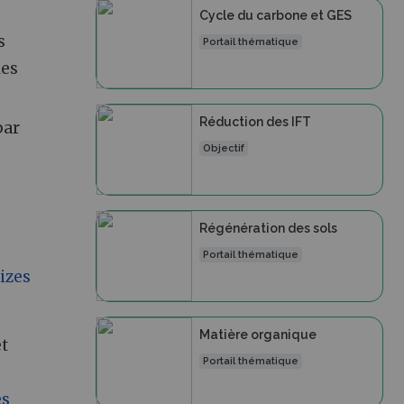
Cycle du carbone et GES
s
Portail thématique
les
Réduction des IFT
par
Objectif
Régénération des sols
Portail thématique
izes
Matière organique
et
Portail thématique
es