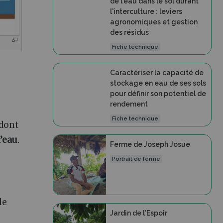
de l'eau dans le sol durant
l'interculture : leviers
agronomiques et gestion
des résidus
Fiche technique
Caractériser la capacité de
stockage en eau de ses sols
pour définir son potentiel de
rendement
Fiche technique
 dont
l’eau
.
Ferme de Joseph Josue
Portrait de ferme
le
Jardin de l'Espoir