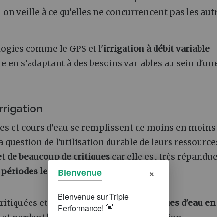
on veille à ce qu’elles ne concurrencent pas les aut
logies comme le GPS et l'
irrigation à débit variable
en s'adaptant à des besoins variables au sein d'un
rrigation
pes et cours d'eau se remplissent de moins en moins
a question de l'utilisation durable de leurs ressource
jet de beaucoup de critiques
car elle est très répandu
×
x périodes les plus sèches
.
Bienvenue
 critiquées et débattues, comme les
retenues d'eau en