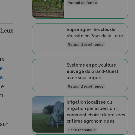
Portrait de ferme
Soja irrigué : les clés de
ilieux
réussite en Pays de la Loire
Retour d'expérience
ux
Système en polyculture
e
.
élevage du Grand-Ouest
s
avec soja irrigué
ue
Retour d'expérience
en
Irrigation localisée ou
irrigation par aspersion :
comment choisir d’après des
critères agronomiques
 sur
Fiche technique