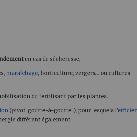
.
rendement
en cas de sécheresse,
es,
maraîchage
, horticulture, vergers… ou cultures
ilisation du fertilisant par les plantes.
tion
(pivot, goutte-à-goutte...), pour lesquels l’
efficie
d’énergie diffèrent également.