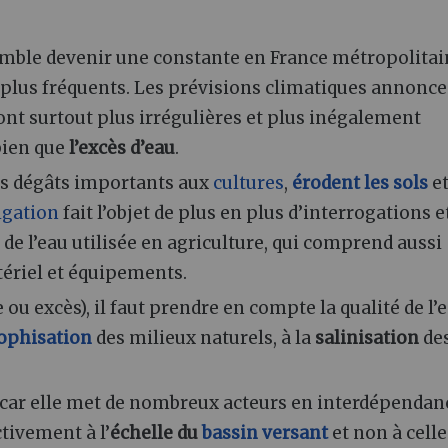
emble devenir une constante en France métropolitai
 plus fréquents. Les prévisions climatiques annonc
ont surtout plus irrégulières et plus inégalement
bien que
l’excès d’eau
.
es dégâts importants aux
cultures
,
érodent les sols
e
igation
fait l’objet de plus en plus d’interrogations e
 de l’eau utilisée en agriculture, qui comprend aussi
tériel et équipements.
ou excès), il faut prendre en compte la qualité de l’e
ophisation
des milieux naturels, à la
salinisation
de
 car elle met de nombreux acteurs en interdépendan
ctivement à l’
échelle du
bassin versant
et non à celle