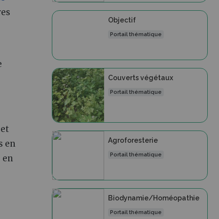
res
Objectif
Portail thématique
e
Couverts végétaux
Portail thématique
 et
Agroforesterie
s en
Portail thématique
e en
Biodynamie/Homéopathie
Portail thématique