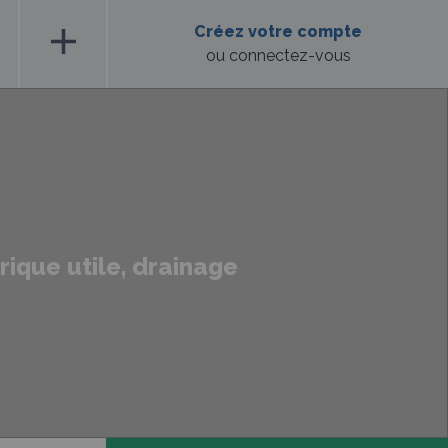
add
Créez votre compte
ou connectez-vous
drique utile, drainage