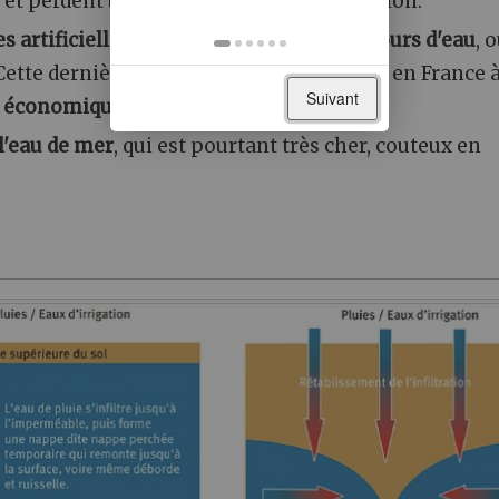
et perdent beaucoup d'eau par évaporation.
es artificiellement
à partir de l'
eau des cours d'eau
, 
Cette dernière solution est peu répandue en France 
Suivant
[
1
]
et économiques"
.
l'eau de mer
, qui est pourtant très cher, couteux en