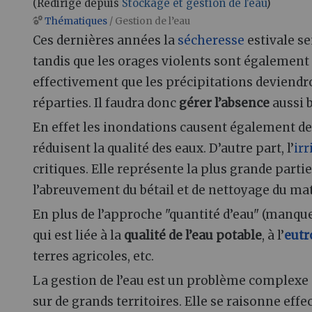
(Redirigé depuis
Stockage et gestion de l'eau
)
Thématiques
/ Gestion de l’eau
Aller à :
navigation
,
rechercher
Ces dernières années la
sécheresse
estivale s
tandis que les orages violents sont également
effectivement que les précipitations deviendr
réparties. Il faudra donc
gérer l’absence
aussi 
En effet les inondations causent également d
réduisent la qualité des eaux. D’autre part, l’
irr
critiques. Elle représente la plus grande partie
l’abreuvement du bétail et de nettoyage du ma
En plus de l’approche "quantité d’eau" (manque 
qui est liée à la
qualité de l’eau potable
, à l’
eutr
terres agricoles, etc.
La gestion de l’eau est un problème complexe
sur de grands territoires. Elle se raisonne effe