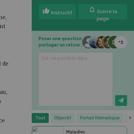
notifications
thumb_up
Suivre la
Instructif
ne,
page
ent
Poser une question,
+3
partager un retour :
t
t de
au,
s
>
Tout
Objectif
Portail thématique
Fi
ce
Maladies