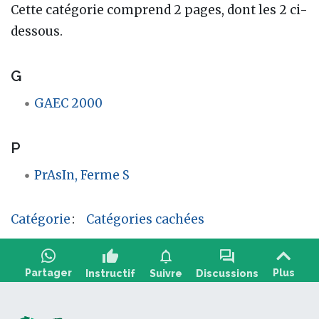
Cette catégorie comprend 2 pages, dont les 2 ci-
dessous.
G
GAEC 2000
P
PrAsIn, Ferme S
Catégorie
:
Catégories cachées
thumb_up
notifications
forum
Partager
Plus
Instructif
Suivre
Discussions
Poser une question, partager un retour :