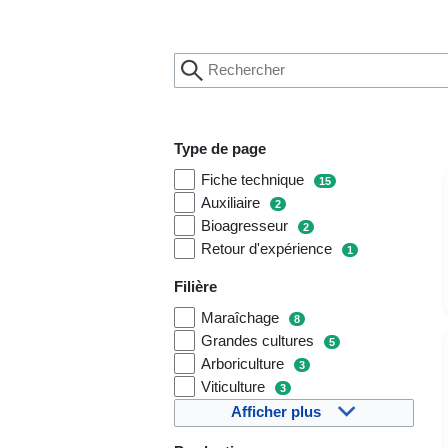
Type de page
Fiche technique
15
Auxiliaire
2
Bioagresseur
2
Retour d'expérience
1
Filière
Maraîchage
8
Grandes cultures
5
Arboriculture
3
Viticulture
3
Afficher plus