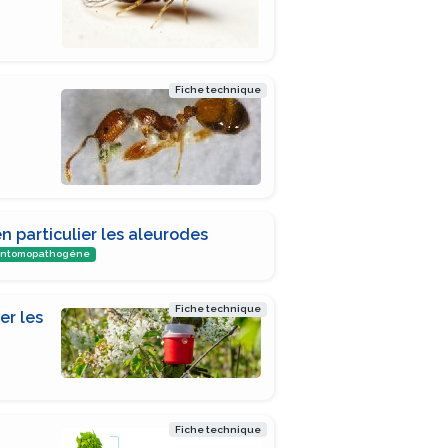
Fiche technique
en particulier les aleurodes
entomopathogéne
Fiche technique
er les
Fiche technique