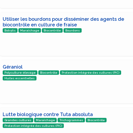
Utiliser les bourdons pour disséminer des agents de
biocontrôle en culture de fraise
Botrytis
Maraîchage
Biocontrôle
Bourdons
Géraniol
Polyculture-élevage
Biocontrôle
Protection intégrée des cultures (PIC)
Huiles essentielles
Lutte biologique contre Tuta absoluta
Grandes cultures
Maraîchage
Trichogrammes
Biocontrôle
Protection intégrée des cultures (PIC)