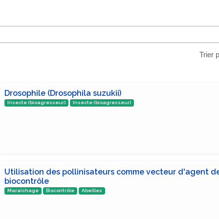
Trier 
Drosophile (Drosophila suzukii)
Insecte (bioagresseur)
Insecte (bioagresseur)
Utilisation des pollinisateurs comme vecteur d'agent d
biocontrôle
Maraîchage
Biocontrôle
Abeilles