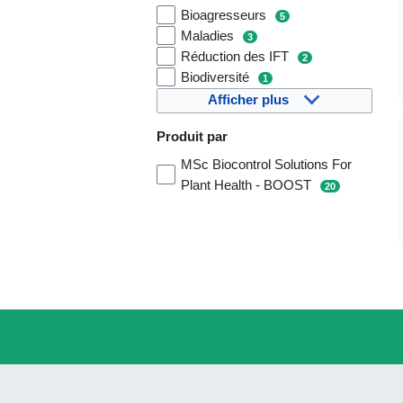
Bioagresseurs
5
Maladies
3
Réduction des IFT
2
Biodiversité
1
Afficher plus
Produit par
MSc Biocontrol Solutions For
Plant Health - BOOST
20
P