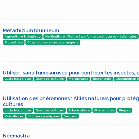
Metarhizium brunneum
Agriculture Biologique
Horticulture - Plante à parfum aromatique et médicinales
Biocontrôle
Champignon entomopathogène
Utiliser Isaria fumosorosea pour contrôler les insectes, 
Lutte biologique
Grandes cultures
Maraîchage
Biocontrôle
Champignon 
Utilisation des phéromones : Alliés naturels pour protég
cultures
Lutte biologique
Grandes cultures
Arboriculture
Phéromones
Pièges
Viticultures
Cultures protégées
Vergers
Neemastra