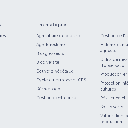
s
Thématiques
res
Agriculture de précision
Gestion de l’e
Agroforesterie
Matériel et m
agricoles
Bioagresseurs
Outils de mes
Biodiversité
d’observation
out
Bioagresseur
Auxiliaire
Fiche technique
Retou
Couverts végétaux
Production én
Cycle du carbone et GES
Drosophile (Drosophila suzukii)
Protection in
Désherbage
cultures
Bioagresseur
Gestion d'entreprise
Résilience cl
Sols vivants
Trichoderma
Valorisation d
production
Auxiliaire