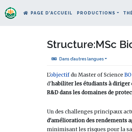
PAGE D’ACCUEIL
PRODUCTIONS
TH
Structure
:
MSc Bio
Dans d’autres langues
Aller à :
navigation
,
rechercher
L'
objectif
du Master of Science
BO
d'
habiliter les étudiants à diri
R&D dans les domaines de protect
Un des challenges principaux actu
d'amélioration des rendements a
minimisant les risques pour la s