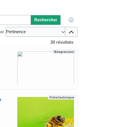
Rechercher
par
Pertinence
20 résultats
Bioagresseur
Fiche technique
e