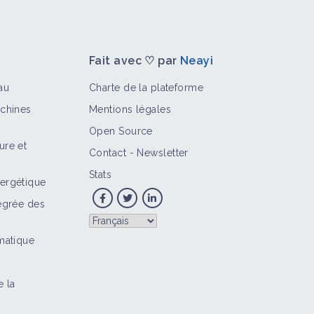
Fait avec ♡ par
Neayi
au
Charte de la plateforme
achines
Mentions légales
Open Source
ure et
Contact
-
Newsletter
>
r d'expérience
Vidéo
Intrant
Portrait de ferme
Por
Stats
ergétique
tégrée des
imatique
e la