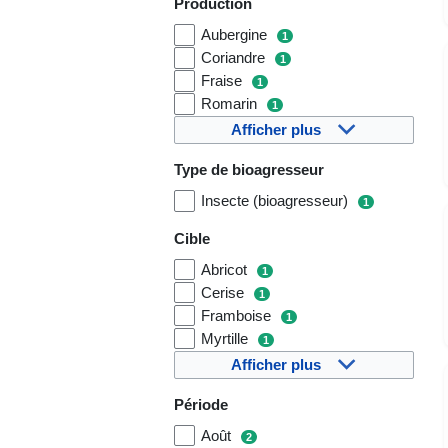
Production
Aubergine
1
Coriandre
1
Fraise
1
Romarin
1
Afficher plus
Type de bioagresseur
Insecte (bioagresseur)
1
Cible
Abricot
1
Cerise
1
Framboise
1
Myrtille
1
Afficher plus
Période
Août
2