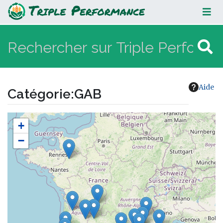
GAB
Aide
Catégorie
:
GAB
Aller à :
navigation
,
rechercher
+
−