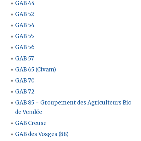
GAB 44
GAB 52
GAB 54
GAB 55
GAB 56
GAB 57
GAB 65 (Civam)
GAB 70
GAB 72
GAB 85 - Groupement des Agriculteurs Bio
de Vendée
GAB Creuse
GAB des Vosges (88)