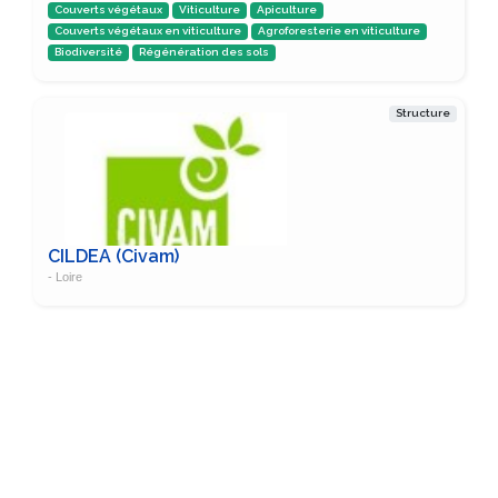
Couverts végétaux
Viticulture
Apiculture
Couverts végétaux en viticulture
Agroforesterie en viticulture
Biodiversité
Régénération des sols
Structure
CILDEA (Civam)
- Loire