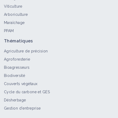
Viticulture
Arboriculture
Chambre d'agriculture de la Loire
Maraîchage
Structure
PPAM
Thématiques
Agriculture de précision
Repenser son système de culture
Agroforesterie
pour gagner en autonomie
alimentaire, diminuer les produits
Bioagresseurs
phytosanitaires et les engrais azotés
Biodiversité
Retour d'expérience
Couverts végétaux
Augmenter la biodiversité d'un
Cycle du carbone et GES
domaine agricole par la voie de
Désherbage
l'agroforesterie
Gestion d'entreprise
Retour d'expérience