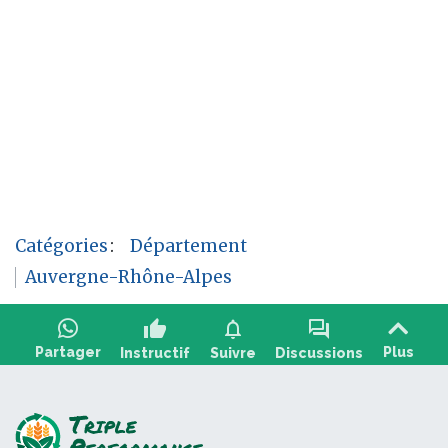
Catégories
:
Département
Auvergne-Rhône-Alpes
thumb_up
notifications
forum
Partager
Plus
Instructif
Suivre
Discussions
Poser une question, partager un
+2
retour :