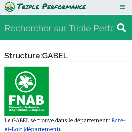
GABEL
Structure
:
GABEL
Aller à :
navigation
,
rechercher
Le GABEL se trouve dans le département :
Eure-
et-Loir (département)
.