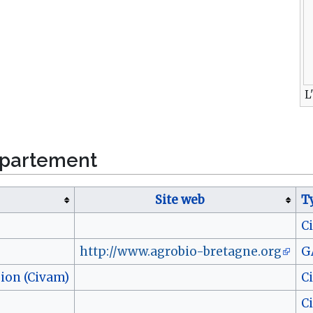
L
épartement
Site web
T
C
http://www.agrobio-bretagne.org
G
ion (Civam)
C
C