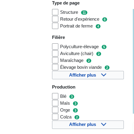
Type de page
Structure
11
Retour d'expérience
6
Portrait de ferme
4
Filière
Polyculture-élevage
5
Aviculture (chair)
2
Maraîchage
2
Élevage bovin viande
2
Afficher plus
Production
Blé
3
Maïs
3
Orge
3
Colza
2
Afficher plus