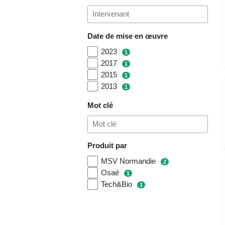
Date de mise en œuvre
2023
1
2017
1
2015
1
2013
1
Mot clé
Produit par
MSV Normandie
2
Osaé
1
Tech&Bio
1