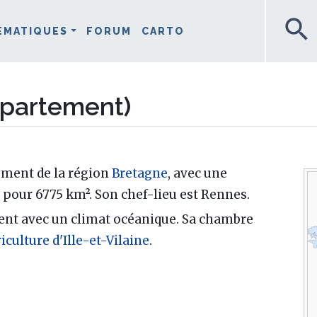
search
ÉMATIQUES
FORUM
CARTO
département)
rtement de la région
Bretagne
, avec une
 pour 6775 km². Son chef-lieu est Rennes.
ent avec un climat océanique. Sa chambre
culture d'Ille-et-Vilaine
.