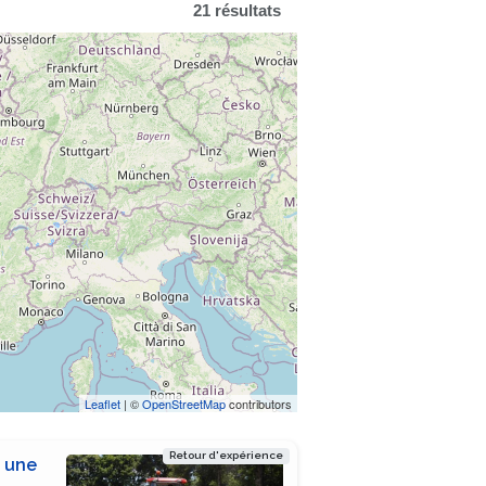
21 résultats
Leaflet
| ©
OpenStreetMap
contributors
Retour d'expérience
c une