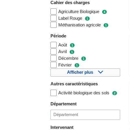
Cahier des charges
Agriculture Biologique
4
Label Rouge
1
Méthanisation agricole
1
Période
Août
1
Avril
1
Décembre
1
Février
1
Afficher plus
Autres caractéristiques
Activité biologique des sols
2
Département
Intervenant