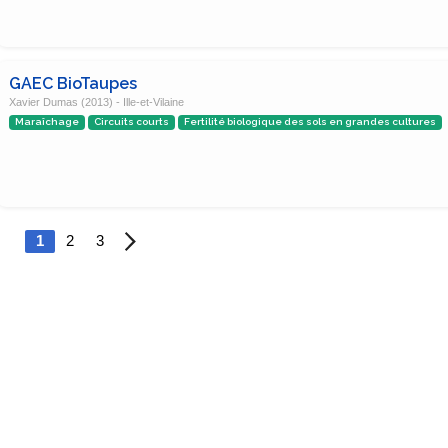
GAEC BioTaupes
Xavier Dumas (2013) - Ille-et-Vilaine
Maraîchage
Circuits courts
Fertilité biologique des sols en grandes cultures
1
2
3