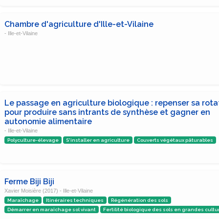
Chambre d'agriculture d'Ille-et-Vilaine
- Ille-et-Vilaine
Le passage en agriculture biologique : repenser sa rota
pour produire sans intrants de synthèse et gagner en
autonomie alimentaire
- Ille-et-Vilaine
Polyculture-élevage
S'installer en agriculture
Couverts végétaux pâturables
Ferme Biji Biji
Xavier Moisière (2017) - Ille-et-Vilaine
Maraîchage
Itinéraires techniques
Régénération des sols
Démarrer en maraîchage sol vivant
Fertilité biologique des sols en grandes cultu