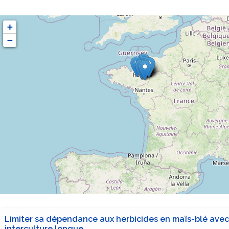
+
−
Limiter sa dépendance aux herbicides en maïs-blé ave
interculture longue