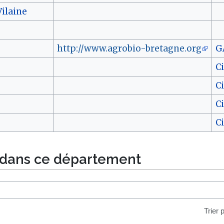
Vilaine
http://www.agrobio-bretagne.org
G
C
C
C
C
 dans ce département
Trier 