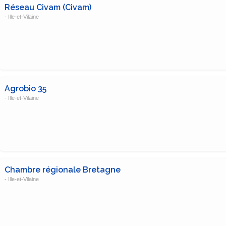
Réseau Civam (Civam)
- Ille-et-Vilaine
Agrobio 35
- Ille-et-Vilaine
Chambre régionale Bretagne
- Ille-et-Vilaine