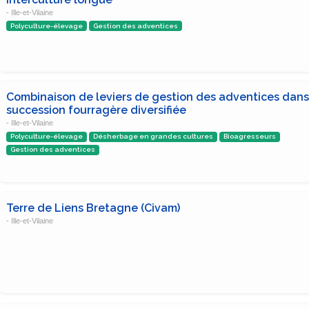
- Ille-et-Vilaine
Polyculture-élevage
Gestion des adventices
Combinaison de leviers de gestion des adventices dan
succession fourragère diversifiée
- Ille-et-Vilaine
Polyculture-élevage
Désherbage en grandes cultures
Bioagresseurs
Gestion des adventices
Terre de Liens Bretagne (Civam)
- Ille-et-Vilaine