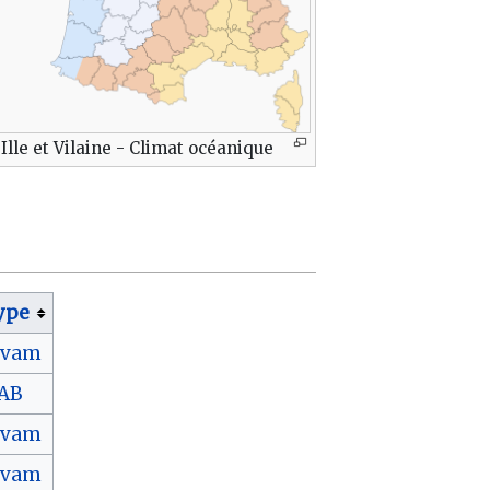
'Ille et Vilaine - Climat océanique
ype
ivam
AB
ivam
ivam