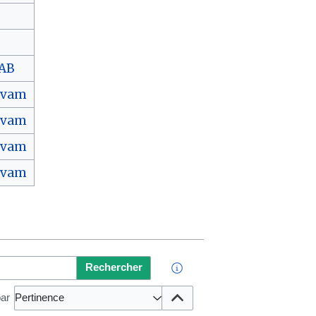
AB
ivam
ivam
ivam
ivam
Rechercher
par
Pertinence