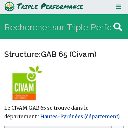
GAB 65 (Civam)
Structure
:
GAB 65 (Civam)
Aller à :
navigation
,
rechercher
Le CIVAM GAB 65 se trouve dans le
département :
Hautes-Pyrénées (département)
.