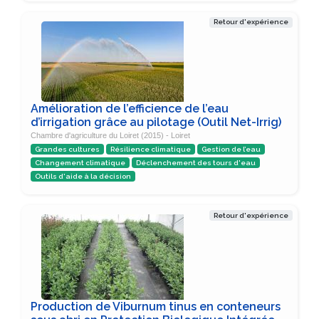
Retour d'expérience
Amélioration de l’efficience de l’eau
d’irrigation grâce au pilotage (Outil Net-Irrig)
Chambre d'agriculture du Loiret (2015) - Loiret
Grandes cultures
Résilience climatique
Gestion de l’eau
Changement climatique
Déclenchement des tours d'eau
Outils d'aide à la décision
Retour d'expérience
Production de Viburnum tinus en conteneurs