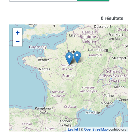
8 résultats
+
−
Leaflet
| ©
OpenStreetMap
contributors