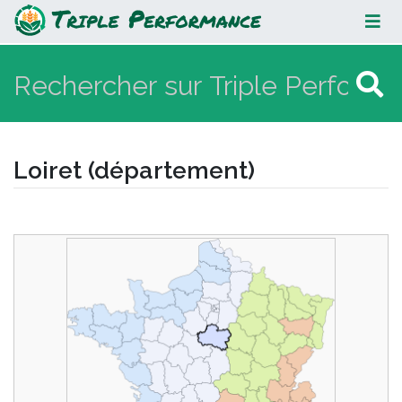
Loiret (département)
Loiret (département)
Aller à :
navigation
,
rechercher