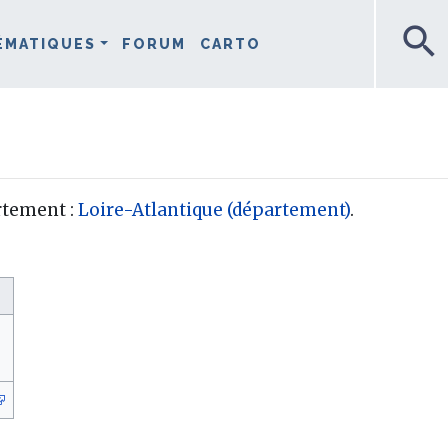
search
ÉMATIQUES
FORUM
CARTO
rtement :
Loire-Atlantique (département)
.