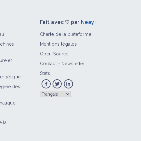
Fait avec ♡ par
Neayi
au
Charte de la plateforme
achines
Mentions légales
Open Source
ure et
Contact
-
Newsletter
>
Territoire
Stats
ergétique
tégrée des
s
imatique
e la
a