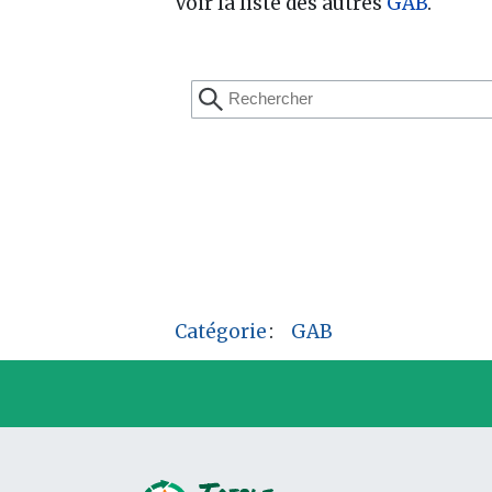
Voir la liste des autres
GAB
.
Catégorie
:
GAB
P