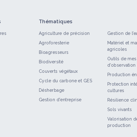
s
Thématiques
res
Agriculture de précision
Gestion de l’e
Agroforesterie
Matériel et m
agricoles
Bioagresseurs
Outils de mes
Biodiversité
d’observation
out
Retour d'expérience
Structure
Portrait de ferme
Couverts végétaux
Production én
Cycle du carbone et GES
Réduire l'utilisation de produits
Protection in
phytosanitaires dans une rotation Blé-Maï
Désherbage
cultures
Retour d'expérience
Gestion d'entreprise
Résilience cl
Sols vivants
Valorisation d
Système concombre hors sol substituant l
production
lutte chimique par du biocontrôle