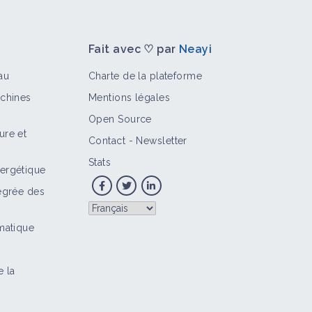
Fait avec ♡ par
Neayi
au
Charte de la plateforme
achines
Mentions légales
Open Source
ure et
Contact
-
Newsletter
>
Stats
ergétique
tégrée des
imatique
e la