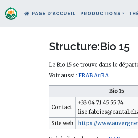
PAGE D’ACCUEIL
PRODUCTIONS
TH
Structure
:
Bio 15
Aller à :
navigation
,
rechercher
Le Bio 15 se trouve dans le dépar
Voir aussi :
FRAB AuRA
Bio 15
+33 04 71 45 55 74
Contact
lise.fabries@cantal.ch
Site web
https://www.auvergne