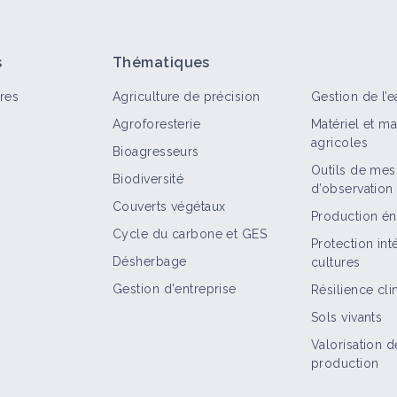
s
Thématiques
res
Agriculture de précision
Gestion de l’e
Agroforesterie
Matériel et m
agricoles
Bioagresseurs
Outils de mes
Biodiversité
d’observation
out
Structure
Retour d'expérience
Territoire
Couverts végétaux
Production én
Cycle du carbone et GES
Chambre d'agriculture du Cantal
Protection in
Désherbage
cultures
Structure
Gestion d'entreprise
Résilience cl
Sols vivants
Valorisation d
Introduction de cultures économes en
production
intrants pour maintenir l’autonomie