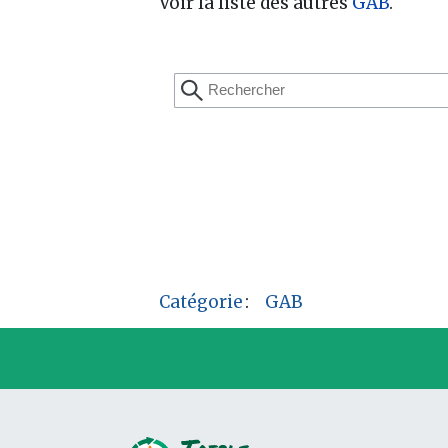
Voir la liste des autres
GAB
.
Catégorie
:
GAB
P