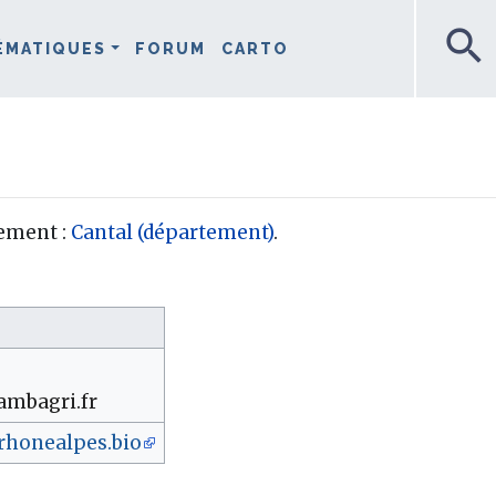
search
ÉMATIQUES
FORUM
CARTO
tement :
Cantal (département)
.
ambagri.fr
rhonealpes.bio