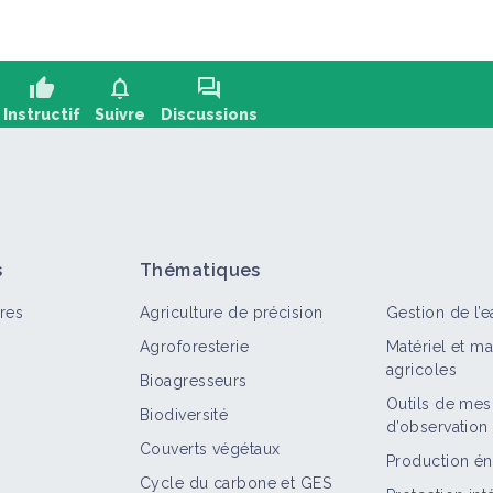
thumb_up
notifications
forum
Instructif
Suivre
Discussions
oser une question, partager un retour :
+2
s
Thématiques
res
Agriculture de précision
Gestion de l’e
Agroforesterie
Matériel et m
agricoles
Bioagresseurs
Outils de mes
Biodiversité
d’observation
out
Retour d'expérience
Structure
Territoire
Couverts végétaux
Production én
Cycle du carbone et GES
Combinaison de leviers permettant une