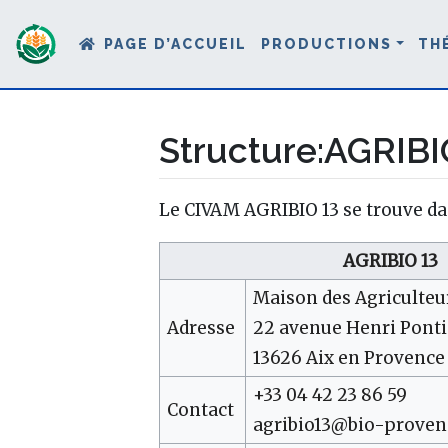
PAGE D’ACCUEIL
PRODUCTIONS
TH
Structure
:
AGRIBIO
Aller à :
navigation
,
rechercher
Le CIVAM AGRIBIO 13 se trouve da
AGRIBIO 13
Maison des Agriculteu
Adresse
22 avenue Henri Ponti
13626 Aix en Provence
+33 04 42 23 86 59
Contact
agribio13@bio-proven