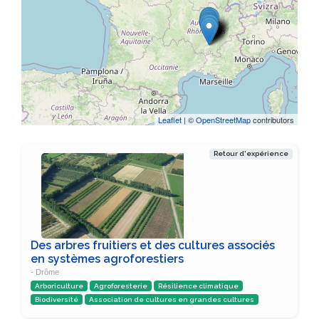
Leaflet
| ©
OpenStreetMap
contributors
Retour d'expérience
Des arbres fruitiers et des cultures associés
en systèmes agroforestiers
- Drôme
Arboriculture
Agroforesterie
Résilience climatique
Biodiversité
Association de cultures en grandes cultures