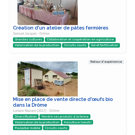
Création d'un atelier de pâtes fermières
Samuel Jacquet - Drôme
Grandes cultures
Collaboration et coopération en agriculture
Valorisation de la production
Circuits courts
Sol et fertilisation
Retour d'expérience
Mise en place de vente directe d'œufs bio
dans la Drôme
Loriane Mazard (2017) - Drôme
Diversification
Vendre ses produits à la ferme
Valorisation de la production
Aviculture (oeufs)
Poulailler mobile
Circuits courts