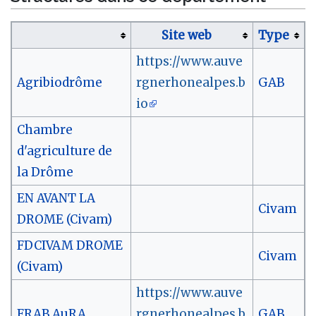
Site web
Type
https://www.auve
Agribiodrôme
rgnerhonealpes.b
GAB
io
Chambre
d'agriculture de
la Drôme
EN AVANT LA
Civam
DROME (Civam)
FDCIVAM DROME
Civam
(Civam)
https://www.auve
FRAB AuRA
rgnerhonealpes.b
GAB