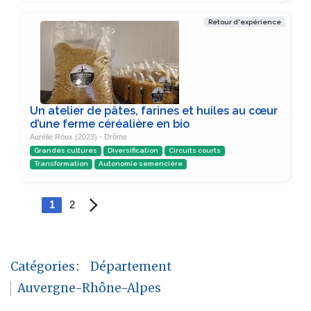
Retour d'expérience
Un atelier de pâtes, farines et huiles au cœur
d’une ferme céréalière en bio
Aurélie Roux (2023) - Drôme
Grandes cultures
Diversification
Circuits courts
Transformation
Autonomie semencière
1
2
Catégories
:
Département
Auvergne-Rhône-Alpes