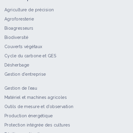
ferme herbagère en altitude
Agriculture de précision
Retour d'expérience
Agroforesterie
Bioagresseurs
Réduire le travail du sol : semis direct
Biodiversité
et agriculture de conservation dans
Couverts végétaux
une exploitation du Doubs
Retour d'expérience
Cycle du carbone et GES
Désherbage
Produire sans pesticides en
Gestion d'entreprise
horticulture hors sol
Retour d'expérience
Gestion de l’eau
Matériel et machines agricoles
Outils de mesure et d’observation
Chambre interdépartementale
d'agriculture Doubs - Territoire de
Production énergétique
Belfort
Protection intégrée des cultures
Structure