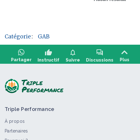
Catégorie
:
GAB
thumb_up
notifications
forum
Partager
Plus
Instructif
Suivre
Discussions
Poser une question, partager un
+2
retour :
Triple Performance
À propos
Partenaires