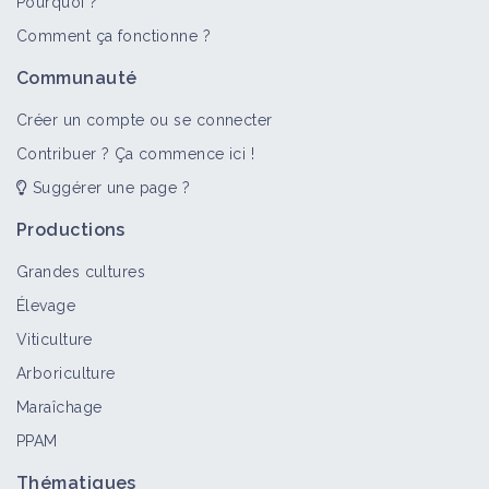
Pourquoi ?
Comment ça fonctionne ?
>
Tout
Retour d'expérience
Structure
Territoire
Communauté
Réduction de l'emploi de
phytosanitaires en polyculture
Créer un compte ou se connecter
élevage
Contribuer ? Ça commence ici !
Retour d'expérience
Suggérer une page ?
Réduire l'emploi de produits
Productions
phytopharmaceutiques en
Grandes cultures
polyculture-élevage
Retour d'expérience
Élevage
Viticulture
Lutte collective anti-campagnols au
Arboriculture
sein de la Société Civile Laitière du
Plateau de Combes (Doubs)
Maraîchage
Retour d'expérience
PPAM
Thématiques
Lutte campagnol terrestre sur une