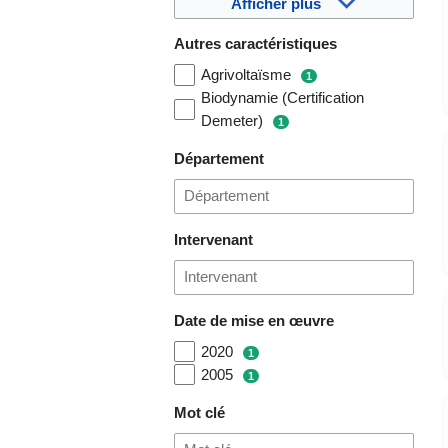
Afficher plus
Autres caractéristiques
Agrivoltaïsme
1
Biodynamie (Certification
Demeter)
1
Département
Intervenant
Date de mise en œuvre
2020
1
2005
1
Mot clé