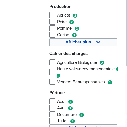
Production
Abricot
2
Poire
2
Pomme
2
Cerise
1
Afficher plus
Cahier des charges
Agriculture Biologique
2
Haute valeur environnementale
1
Vergers Ecoresponsables
1
Période
Août
1
Avril
1
Décembre
1
Juillet
1