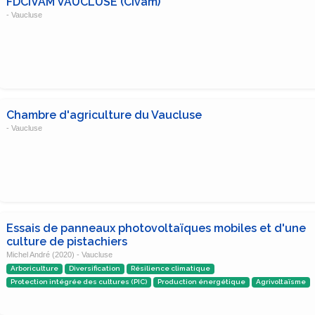
FDCIVAM VAUCLUSE (Civam)
- Vaucluse
Chambre d'agriculture du Vaucluse
- Vaucluse
Essais de panneaux photovoltaïques mobiles et d'une
culture de pistachiers
Michel André (2020) - Vaucluse
Arboriculture
Diversification
Résilience climatique
Protection intégrée des cultures (PIC)
Production énergétique
Agrivoltaïsme