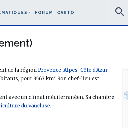
search
ÉMATIQUES
FORUM
CARTO
tement)
ent de la région
Provence-Alpes-Côte d'Azur
,
itants, pour 3567 km². Son chef-lieu est
ent avec un climat méditerranéen. Sa chambre
iculture du Vaucluse
.