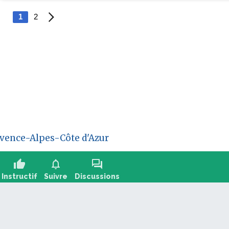
1
2
vence-Alpes-Côte d'Azur
thumb_up
notifications
forum
Instructif
Suivre
Discussions
oser une question, partager un retour :
+2