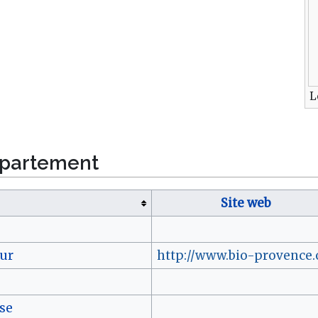
L
épartement
Site web
zur
http://www.bio-provence.
se