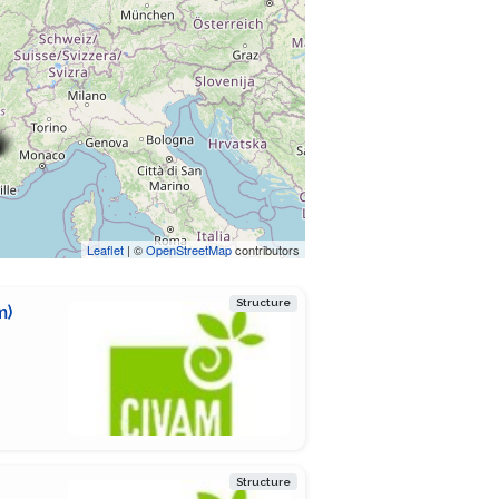
Leaflet
| ©
OpenStreetMap
contributors
Structure
m)
Structure