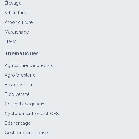
Élevage
Datura stramoine
Viticulture
Bioagresseur
Arboriculture
Maraîchage
PPAM
Ortie brûlante
Bioagresseur
Thématiques
Agriculture de précision
Agroforesterie
Bioagresseurs
Abutilon de Théophraste
Biodiversité
Bioagresseur
Couverts végétaux
Cycle du carbone et GES
Désherbage
Ortie royale
Bioagresseur
Gestion d'entreprise