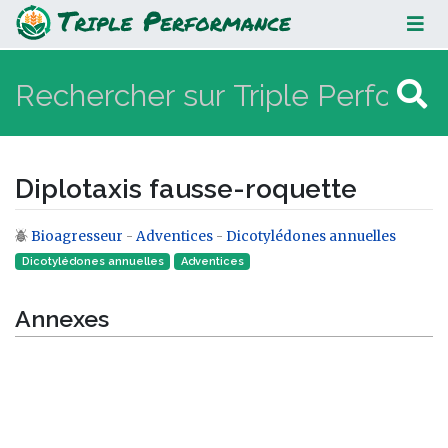
Diplotaxis fausse-roquette
Diplotaxis fausse-roquette
Bioagresseur
-
Adventices
-
Dicotylédones annuelles
Aller à :
navigation
,
rechercher
Dicotylédones annuelles
Adventices
Annexes