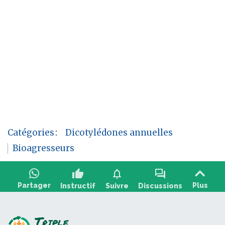
Catégories
:
Dicotylédones annuelles
Bioagresseurs
thumb_up
notifications
forum
Partager
Plus
Instructif
Suivre
Discussions
Poser une question, partager un retour :