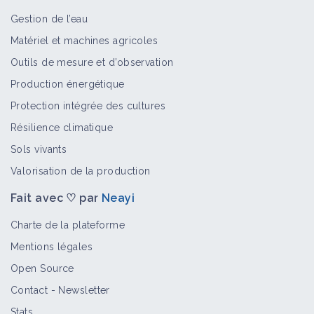
Gestion de l’eau
Matériel et machines agricoles
Éthuse ciguë
Outils de mesure et d’observation
Bioagresseur
Production énergétique
Protection intégrée des cultures
Résilience climatique
Matricaires
Sols vivants
Bioagresseur
Valorisation de la production
Fait avec ♡ par
Neayi
Sicyos anguleux
Charte de la plateforme
Bioagresseur
Mentions légales
Open Source
Contact
-
Newsletter
Nicandra
Stats