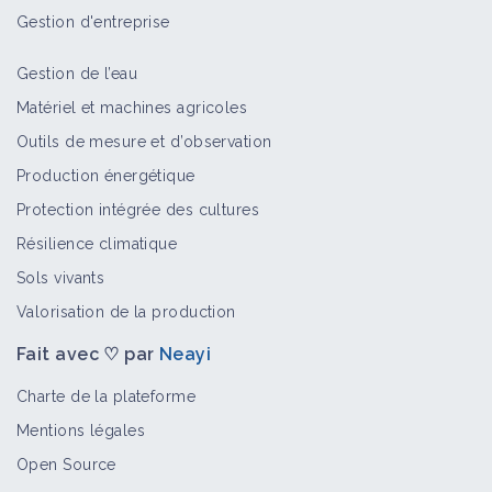
Bioagresseur
Gestion d'entreprise
Gestion de l’eau
Matériel et machines agricoles
Éthuse ciguë
Outils de mesure et d’observation
Bioagresseur
Production énergétique
Protection intégrée des cultures
Résilience climatique
Matricaires
Sols vivants
Bioagresseur
Valorisation de la production
Fait avec ♡ par
Neayi
Sicyos anguleux
Charte de la plateforme
Bioagresseur
Mentions légales
Open Source