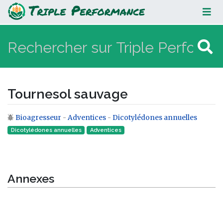
Tournesol sauvage
Tournesol sauvage
Bioagresseur
-
Adventices
-
Dicotylédones annuelles
Aller à :
navigation
,
rechercher
Dicotylédones annuelles
Adventices
Annexes