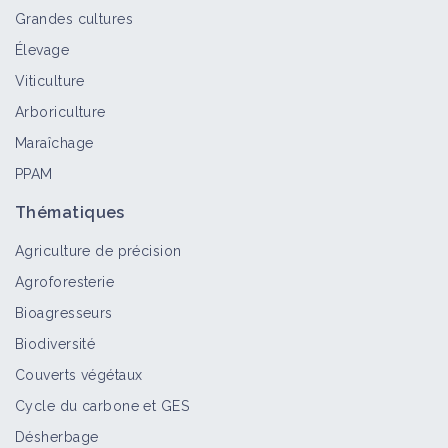
Grandes cultures
Élevage
Datura stramoine
Viticulture
Bioagresseur
Arboriculture
Maraîchage
PPAM
Ortie brûlante
Bioagresseur
Thématiques
Agriculture de précision
Agroforesterie
Bioagresseurs
Abutilon de Théophraste
Biodiversité
Bioagresseur
Couverts végétaux
Cycle du carbone et GES
Désherbage
Ortie royale