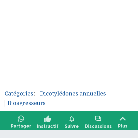
Catégories
:
Dicotylédones annuelles
Bioagresseurs
thumb_up
notifications
forum
Partager
Plus
Instructif
Suivre
Discussions
Poser une question, partager un retour :