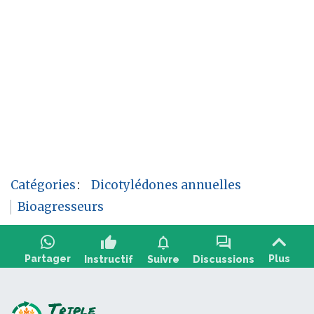
Catégories
:
Dicotylédones annuelles
Bioagresseurs
thumb_up
notifications
forum
Partager
Plus
Instructif
Suivre
Discussions
Poser une question, partager un retour :