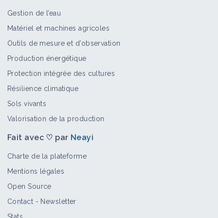
Gestion de l’eau
Matériel et machines agricoles
Éthuse ciguë
Outils de mesure et d’observation
Bioagresseur
Production énergétique
Protection intégrée des cultures
Résilience climatique
Matricaires
Sols vivants
Bioagresseur
Valorisation de la production
Fait avec ♡ par
Neayi
Sicyos anguleux
Charte de la plateforme
Bioagresseur
Mentions légales
Open Source
Contact
-
Newsletter
Nicandra
Stats