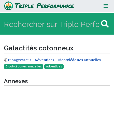
Galactitès cotonneux
Galactitès cotonneux
Bioagresseur
-
Adventices
-
Dicotylédones annuelles
Aller à :
navigation
,
rechercher
Dicotylédones annuelles
Adventices
Annexes