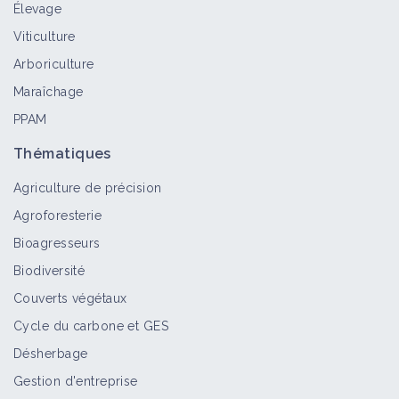
Élevage
Datura stramoine
Viticulture
Bioagresseur
Arboriculture
Maraîchage
PPAM
Ortie brûlante
Bioagresseur
Thématiques
Agriculture de précision
Agroforesterie
Bioagresseurs
Abutilon de Théophraste
Biodiversité
Bioagresseur
Couverts végétaux
Cycle du carbone et GES
Désherbage
Ortie royale
Bioagresseur
Gestion d'entreprise