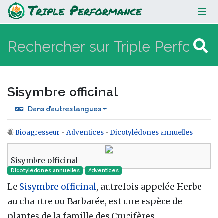
Sisymbre officinal
Sisymbre officinal
Dans d’autres langues
Bioagresseur
-
Adventices
-
Dicotylédones annuelles
Aller à :
navigation
,
rechercher
Sisymbre officinal
Dicotylédones annuelles
Adventices
Le
Sisymbre officinal
, autrefois appelée Herbe
au chantre ou Barbarée, est une espèce de
plantes de la famille des Crucifères