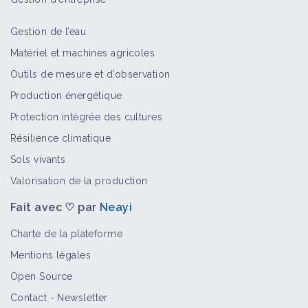
Gestion de l’eau
Matériel et machines agricoles
Éthuse ciguë
Outils de mesure et d’observation
Bioagresseur
Production énergétique
Protection intégrée des cultures
Résilience climatique
Matricaires
Sols vivants
Bioagresseur
Valorisation de la production
Fait avec ♡ par
Neayi
Sicyos anguleux
Charte de la plateforme
Bioagresseur
Mentions légales
Open Source
Contact
-
Newsletter
Nicandra