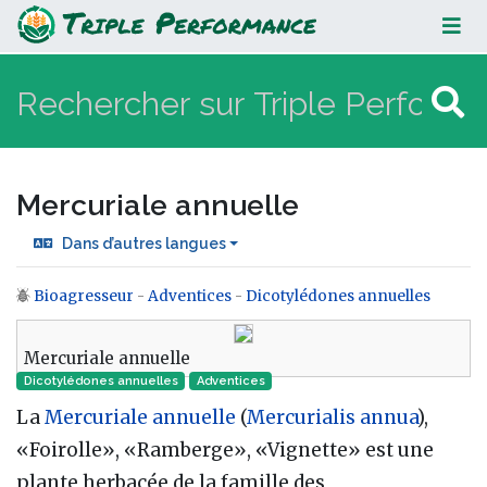
Mercuriale annuelle
Mercuriale annuelle
Dans d’autres langues
Bioagresseur
-
Adventices
-
Dicotylédones annuelles
Aller à :
navigation
,
rechercher
Mercuriale annuelle
Dicotylédones annuelles
Adventices
La
Mercuriale annuelle
(
Mercurialis annua
),
«Foirolle», «Ramberge», «Vignette» est une
plante herbacée de la famille des