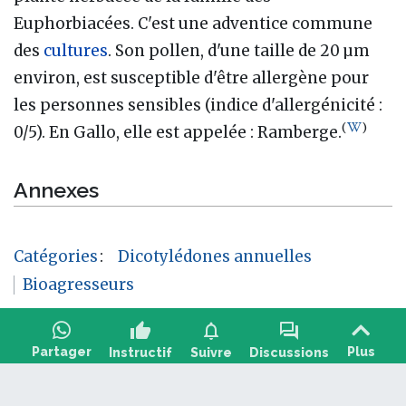
Euphorbiacées. C'est une adventice commune
des
cultures
. Son pollen, d'une taille de 20 µm
environ, est susceptible d'être allergène pour
les personnes sensibles (indice d'allergénicité :
(
)
0/5). En Gallo, elle est appelée : Ramberge.
Annexes
Catégories
:
Dicotylédones annuelles
Bioagresseurs
thumb_up
notifications
forum
Partager
Plus
Instructif
Suivre
Discussions
Poser une question, partager un retour :