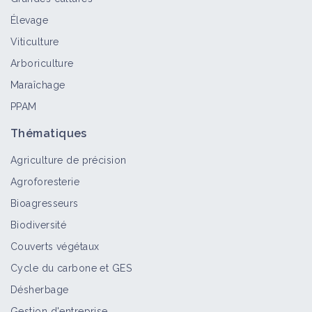
Élevage
Datura stramoine
Viticulture
Bioagresseur
Arboriculture
Maraîchage
PPAM
Ortie brûlante
Bioagresseur
Thématiques
Agriculture de précision
Agroforesterie
Bioagresseurs
Abutilon de Théophraste
Biodiversité
Bioagresseur
Couverts végétaux
Cycle du carbone et GES
Désherbage
Ortie royale
Bioagresseur
Gestion d'entreprise