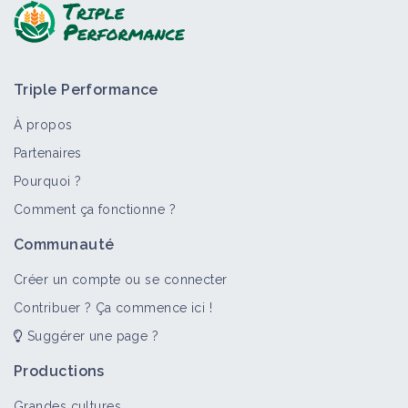
Triple Performance
À propos
Partenaires
Pourquoi ?
>
Tout
Bioagresseur
Portail thématique
Objectif
Comment ça fonctionne ?
Dicotylédones annuelles
Communauté
Bioagresseur
Créer un compte ou se connecter
Contribuer ? Ça commence ici !
Suggérer une page ?
Adventices
Portail thématique
Productions
Grandes cultures