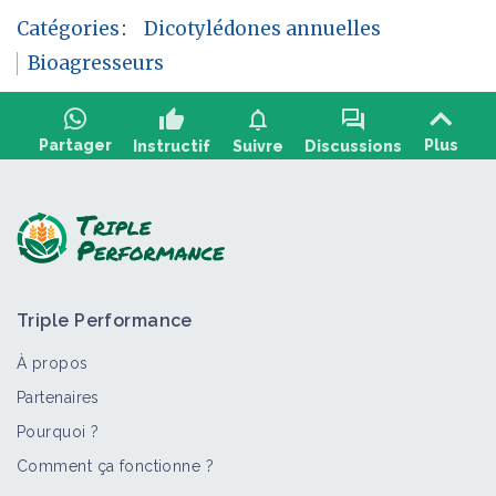
Catégories
:
Dicotylédones annuelles
Bioagresseurs
thumb_up
notifications
forum
Partager
Plus
Instructif
Suivre
Discussions
Poser une question, partager un retour :
Triple Performance
À propos
Partenaires
Pourquoi ?
>
Tout
Bioagresseur
Portail thématique
Objectif
Comment ça fonctionne ?
Dicotylédones annuelles