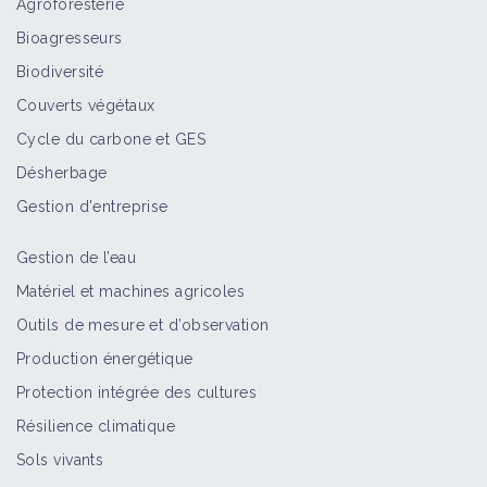
Agroforesterie
Bioagresseurs
Abutilon de Théophraste
Biodiversité
Bioagresseur
Couverts végétaux
Cycle du carbone et GES
Désherbage
Ortie royale
Bioagresseur
Gestion d'entreprise
Gestion de l’eau
Matériel et machines agricoles
Éthuse ciguë
Outils de mesure et d’observation
Bioagresseur
Production énergétique
Protection intégrée des cultures
Résilience climatique
Matricaires
Sols vivants
Bioagresseur