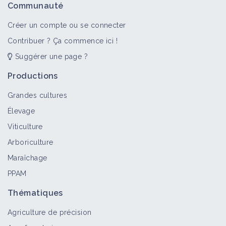
Communauté
Bioagresseur
Créer un compte ou se connecter
Contribuer ? Ça commence ici !
Suggérer une page ?
Adventices
Portail thématique
Productions
Grandes cultures
Élevage
Datura stramoine
Viticulture
Bioagresseur
Arboriculture
Maraîchage
PPAM
Ortie brûlante
Bioagresseur
Thématiques
Agriculture de précision