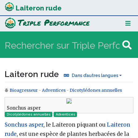
Laiteron rude
Laiteron rude
Dans d’autres langues
Bioagresseur
-
Adventices
-
Dicotylédones annuelles
Aller à :
navigation
,
rechercher
Sonchus asper
Dicotylédones annuelles
Adventices
Sonchus asper
, le Laiteron piquant ou
Laiteron
rude
, est une espèce de plantes herbacées de la