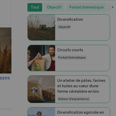
>
Tout
Objectif
Portail thématique
Re
Diversification
Objectif
Circuits courts
Portail thématique
tures
Un atelier de pâtes, farines
et huiles au cœur d’une
ferme céréalière en bio
Retour d'expérience
Diversification agricole en