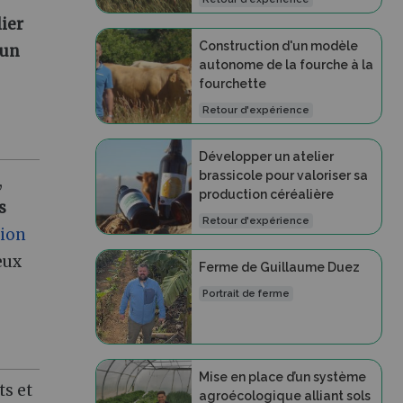
lier
Construction d'un modèle
 un
autonome de la fourche à la
fourchette
Retour d'expérience
Développer un atelier
brassicole pour valoriser sa
,
production céréalière
s
Retour d'expérience
tion
eux
Ferme de Guillaume Duez
Portrait de ferme
Mise en place d’un système
ts et
agroécologique alliant sols