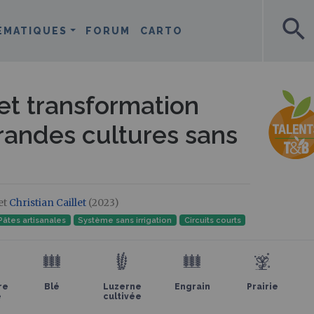
search
ÉMATIQUES
FORUM
CARTO
t transformation
randes cultures sans
et
Christian Caillet
(2023)
Pâtes artisanales
Système sans irrigation
Circuits courts
re
Blé
Luzerne
Engrain
Prairie
e
cultivée