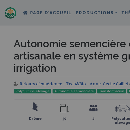
PAGE D’ACCUEIL
PRODUCTIONS
TH
Autonomie semencière e
artisanale en système g
irrigation
Retours d'expérience
-
Tech&Bio
-
Anne-Cécile Caillet
Aller à :
navigation
,
rechercher
Polyculture-élevage
Autonomie semencière
Transformation
Drôme
30
2
Polycultu
élevag