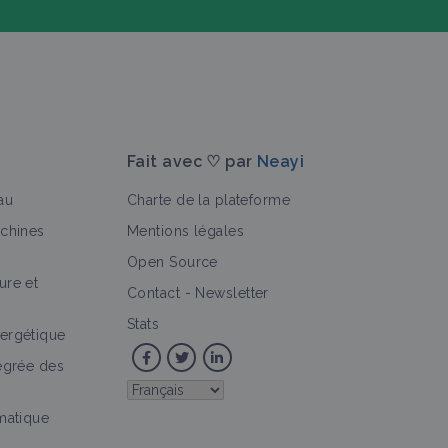
Fait avec ♡ par
Neayi
au
Charte de la plateforme
achines
Mentions légales
Open Source
ure et
>
Portrait de ferme
Fiche technique
Vidéo
Personne
Contact
-
Newsletter
Stats
ergétique
tégrée des
imatique