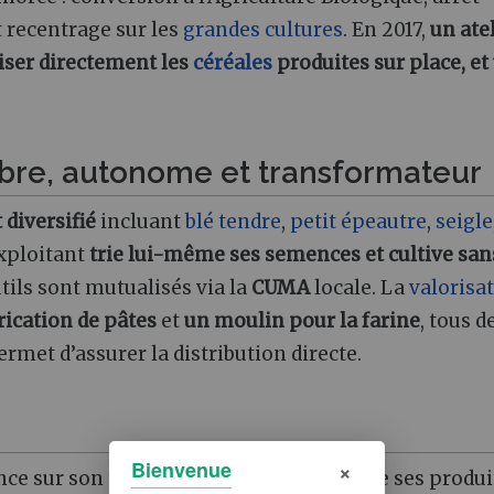
t recentrage sur les
grandes cultures
. En 2017,
un ate
iser directement les
céréales
produites sur place, et
obre, autonome et transformateur
diversifié
incluant
blé tendre
,
petit épeautre
,
seigle
exploitant
trie lui-même ses semences et cultive san
tils sont mutualisés via la
CUMA
locale. La
valorisa
brication de pâtes
et
un moulin pour la farine
, tous d
ermet d’assurer la distribution directe.
×
Bienvenue
 sur son territoire grâce à la qualité de ses produi