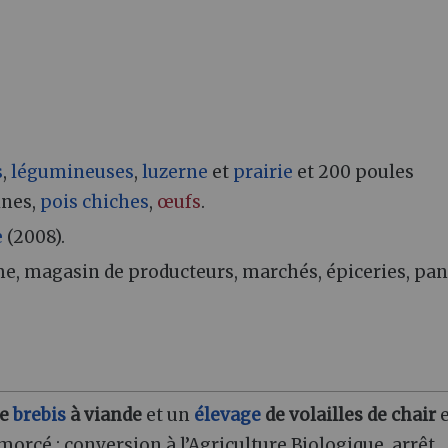
s
,
légumineuses
,
luzerne
et
prairie
et 200 poules
ines,
pois chiches
,
œufs
.
e
(2008).
me, magasin de producteurs, marchés, épiceries, pan
de
brebis
à viande
et un
élevage
de volailles de chair
morcé : conversion à l’Agriculture Biologique, arrêt