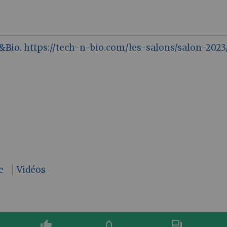
&Bio
.
https://tech-n-bio.com/les-salons/salon-2023
e
Vidéos
thumb_up
notifications
forum