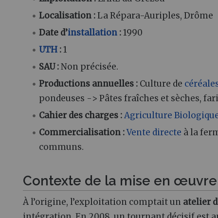
Localisation :
La Répara-Auriples, Drôme
Date d’
installation
:
1990
UTH
:
1
SAU :
Non précisée.
Productions annuelles :
Culture de
céréale
pondeuses -> Pâtes fraîches et sèches, far
Cahier des charges :
Agriculture Biologiqu
Commercialisation :
Vente directe
à la fer
communs.
Contexte de la mise en œuvre
À l’origine, l’exploitation comptait un
atelier 
intégration. En 2008, un tournant décisif est a