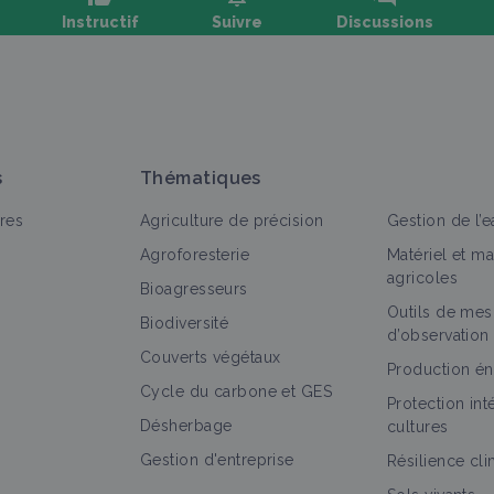
Instructif
Suivre
Discussions
oser une question, partager un retour :
s
Thématiques
res
Agriculture de précision
Gestion de l’e
Agroforesterie
Matériel et m
agricoles
Bioagresseurs
Outils de mes
out
Objectif
Portail thématique
Retour d'expérience
Biodiversité
d’observation
Couverts végétaux
Diversification
Production én
Cycle du carbone et GES
Objectif
Protection in
Désherbage
cultures
Gestion d'entreprise
Résilience cl