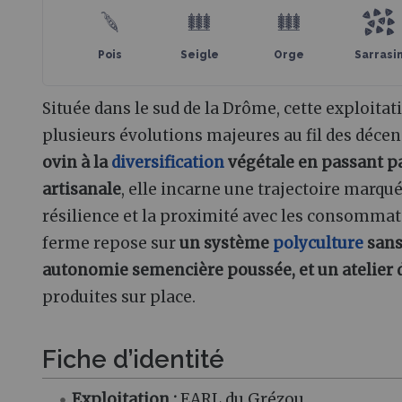
Pois
Seigle
Orge
Sarrasi
Située dans le sud de la Drôme, cette exploitat
plusieurs évolutions majeures au fil des déce
ovin à la
diversification
végétale en passant p
artisanale
, elle incarne une trajectoire marqu
résilience et la proximité avec les consommate
ferme repose sur
un système
polyculture
san
autonomie semencière poussée, et un atelier de
produites sur place.
Fiche d’identité
Exploitation :
EARL du Grézou