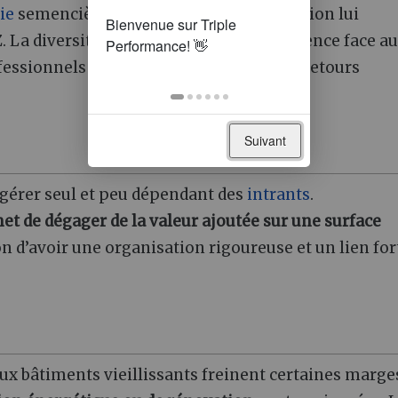
ie
semencière et l’atelier de transformation lui
 La diversité culturale assure une résilience face a
fessionnels enrichit les échanges et les retours
Suivant
 gérer seul et peu dépendant des
intrants
.
t de dégager de la valeur ajoutée sur une surface
n d’avoir une organisation rigoureuse et un lien for
ux bâtiments vieillissants freinent certaines marge