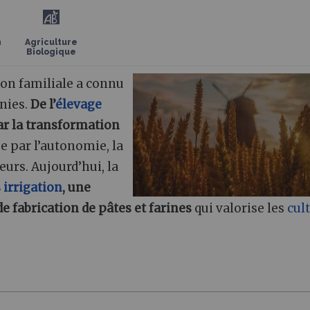
n
Agriculture
Biologique
ion familiale a connu
nnies.
De l’
élevage
ar la transformation
ée par l’autonomie, la
urs. Aujourd’hui, la
s
irrigation
, une
 fabrication de pâtes et farines
qui valorise les
cul