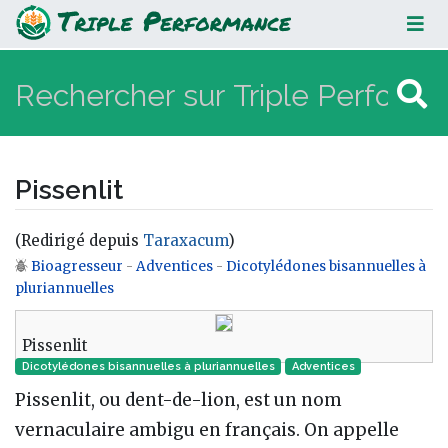
Pissenlit
Pissenlit
(Redirigé depuis
Taraxacum
)
Bioagresseur
-
Adventices
-
Dicotylédones bisannuelles à
Aller à :
navigation
,
rechercher
pluriannuelles
Pissenlit
Dicotylédones bisannuelles à pluriannuelles
Adventices
Pissenlit, ou dent-de-lion, est un nom
vernaculaire ambigu en français. On appelle