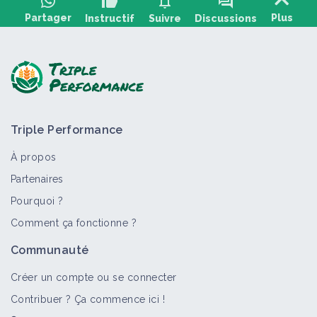
thumb_up
notifications
forum
Partager
Plus
Instructif
Suivre
Discussions
Poser une question, partager un retour :
Triple Performance
À propos
Partenaires
Pourquoi ?
>
Tout
Fiche technique
Auxiliaire
Bioagresseur
Cu
Comment ça fonctionne ?
Multiplier et inoculer des
Communauté
champignons mycorhiziens indigènes
Fiche technique
Créer un compte ou se connecter
Contribuer ? Ça commence ici !