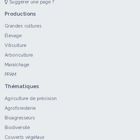
Suggérer une page ?
Cultiver des espèces à mycorhizes
Productions
Fiche technique
Grandes cultures
Élevage
Réaliser des faux-semis pendant
Viticulture
l'interculture
Arboriculture
Fiche technique
Maraîchage
PPAM
Répartir les labours dans la rotation
Thématiques
Fiche technique
Agriculture de précision
Agroforesterie
Bioagresseurs
Réaliser un travail du sol profond sans
retournement
Biodiversité
Fiche technique
Couverts végétaux