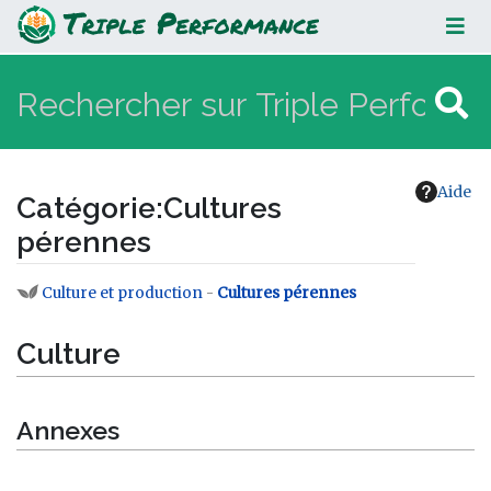
Cultures pérennes
Aide
Catégorie
:
Cultures
pérennes
Culture et production
-
Cultures pérennes
Aller à :
navigation
,
rechercher
Culture
Annexes