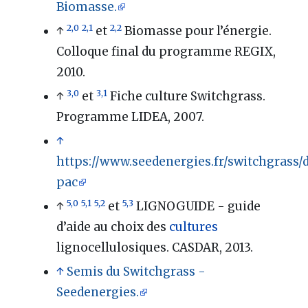
Biomasse.
2,0
2,1
2,2
↑
et
Biomasse pour l’énergie.
Colloque final du programme REGIX,
2010.
3,0
3,1
↑
et
Fiche culture Switchgrass.
Programme LIDEA, 2007.
↑
https://www.seedenergies.fr/switchgrass/
pac
5,0
5,1
5,2
5,3
↑
et
LIGNOGUIDE - guide
d’aide au choix des
cultures
lignocellulosiques. CASDAR, 2013.
↑
Semis du Switchgrass -
Seedenergies.