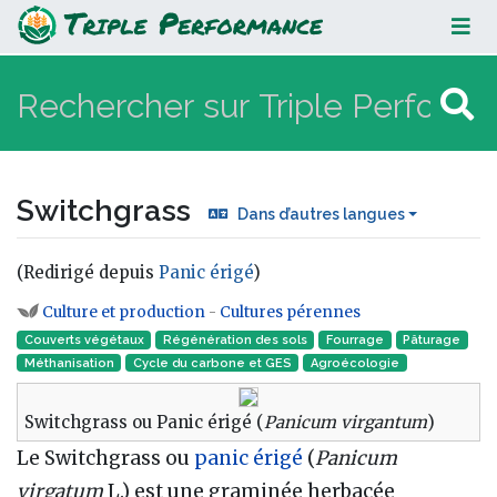
Switchgrass
Switchgrass
Dans d’autres langues
(Redirigé depuis
Panic érigé
)
Aller à :
navigation
,
rechercher
Culture et production
-
Cultures pérennes
Couverts végétaux
Régénération des sols
Fourrage
Pâturage
Méthanisation
Cycle du carbone et GES
Agroécologie
Switchgrass ou Panic érigé (
Panicum virgantum
)
Le Switchgrass ou
panic érigé
(
Panicum
virgatum
L.) est une graminée herbacée