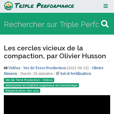
Les cercles vicieux de la
compaction, par Olivier Husson
Les cercles vicieux de la
compaction, par Olivier Husson
Vidéos
-
Ver de Terre Production
(2021-06-21) -
Olivier
Aller à :
navigation
,
rechercher
Husson
- Durée : 26 minutes -
Sol et fertilisation
Ver de Terre Production - Videos
Autonomie en matière organique en maraîchage
Régénération des sols