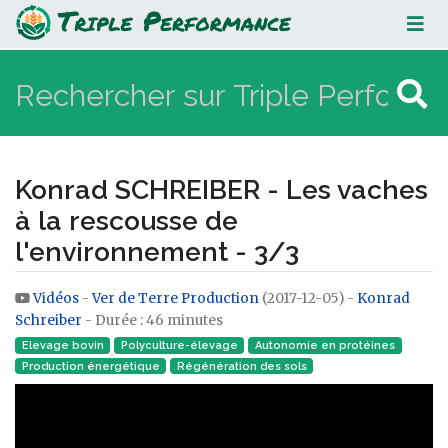
Konrad SCHREIBER - Les vaches à la
rescousse de l'environnement - 3/3
Konrad SCHREIBER - Les vaches
à la rescousse de
l'environnement - 3/3
Vidéos
-
Ver de Terre Production
(2017-12-05) -
Konrad
Aller à :
navigation
,
rechercher
Schreiber
- Durée : 46 minutes
Elevage bovin
Polyculture-élevage
Autonomie en protéines
Production énergétique
Régénération des sols