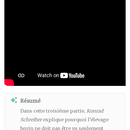
auto_awesome
Résumé
Dans cette troisième partie,
Konrad
Schreiber
explique pourquoi l’élevage
bovin ne doit pas être vu seulement