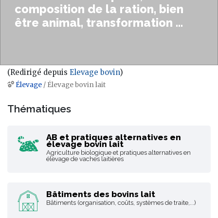
composition de la ration, bien
être animal, transformation ...
(Redirigé depuis
Elevage bovin
)
Élevage
/ Élevage bovin lait
Aller à :
navigation
,
rechercher
Thématiques
AB et pratiques alternatives en
élevage bovin lait
Agriculture biologique et pratiques alternatives en
élevage de vaches laitières
Bâtiments des bovins lait
Bâtiments (organisation, coûts, systèmes de traite,...)