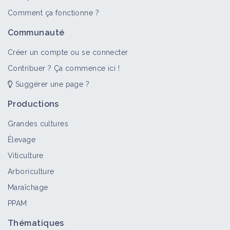
Comment ça fonctionne ?
>
Tout
Portail thématique
Culture et production
Fich
Communauté
Polyculture-élevage
Créer un compte ou se connecter
Portail thématique
Contribuer ? Ça commence ici !
Suggérer une page ?
Productions
Élevage caprin
Portail thématique
Grandes cultures
Élevage
Viticulture
Élevage porcin
Arboriculture
Portail thématique
Maraîchage
PPAM
Thématiques
Élevage équin