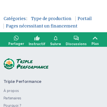
Catégories
:
Type de production
Portail
Pages nécessitant un financement
thumb_up
notifications
forum
Partager
Plus
Instructif
Suivre
Discussions
Poser une question, partager un
+10
retour :
Triple Performance
À propos
Partenaires
Pourquoi ?