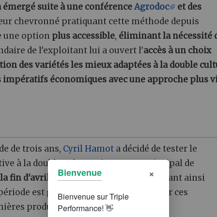
 émergé suite à une conférence
Agrodoc
et des
lteur chevronné pratiquant cette méthode depuis
re une option
plus accessible
,
éliminant la nécessité 
ondaire de l'exploitant lui a ouvert l'
accès à un choix
tion des variétés les mieux adaptées à la double cul
es impératifs économiques avec une approche plus v
e de trois ans,
Cyril Hamot
a décidé de tester le
ve à la double culture. L'avantage principal de
×
Bienvenue
la fin d'avril ou au début de mai,
permettant ainsi
 période est généralement exigeante pour ces
emières productions tout en effectuant de