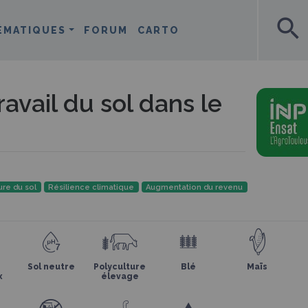
search
ÉMATIQUES
FORUM
CARTO
avail du sol dans le
ure du sol
Résilience climatique
Augmentation du revenu
Sol neutre
Polyculture
Blé
Maïs
x
élevage