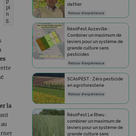
p
dattier
pi
n
Retour d'expérience
g.
Rés0Pest Auzeville :
Combiner un maximum de
s
leviers pour un système de
grande culture sans
n
pesticides
es
Retour d'expérience
cette
nc
SCA0PEST : Zéro pesticide
en agroforesterie
Retour d'expérience
er la
nant
Rés0Pest Le Rheu :
combiner un maximum de
au
leviers pour un système de
urner
grande culture sans