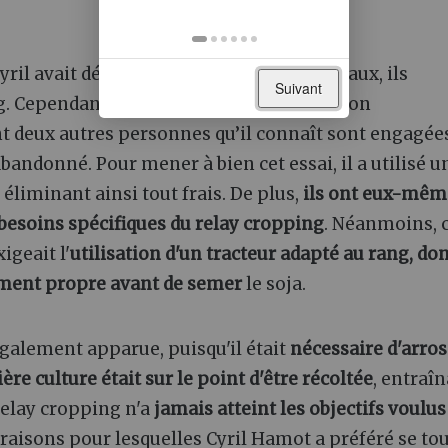
ril avait découverts sur les réseaux sociaux, ils
Suivant
. Cependant, il était l'un des rares dans son
t deux autres personnes qu’il connaît sont engagée
bandonné. Pour mener à bien cet essai, il a utilisé u
, éliminant ainsi tout frais. De plus,
ils ont eux-mêm
esoins spécifiques du relay cropping
. Néanmoins, 
igeait l'
utilisation d'un tracteur adapté au rang, do
ment propre avant de semer
le soja.
galement apparue, puisqu'il était
nécessaire d'arros
ère culture était sur le point d'être récoltée
, entraî
relay cropping n'a
jamais atteint les objectifs voulus
s raisons pour lesquelles Cyril Hamot a préféré se to