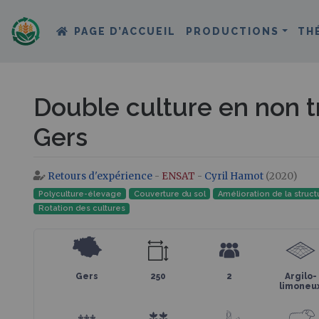
PAGE D’ACCUEIL
PRODUCTIONS
TH
Double culture en non tr
Gers
Retours d'expérience
-
ENSAT
-
Cyril Hamot
(2020)
Aller à :
navigation
,
rechercher
Polyculture-élevage
Couverture du sol
Amélioration de la struct
Rotation des cultures
Gers
250
2
Argilo-
limoneu