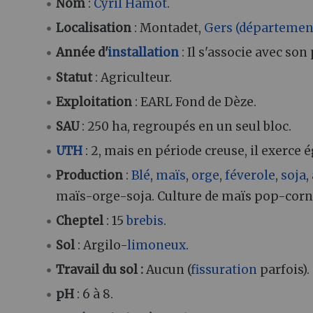
Nom
:
Cyril Hamot
.
Localisation
: Montadet,
Gers (départemen
Année d'
installation
: Il s'associe avec son
Statut
: Agriculteur.
Exploitation
: EARL Fond de Dèze.
SAU
: 250 ha, regroupés en un seul bloc.
UTH
: 2, mais en période creuse, il exerce
Production
:
Blé
,
maïs
,
orge
,
féverole
,
soja
,
maïs-orge-soja. Culture de maïs pop-corn
Cheptel
: 15
brebis
.
Sol
: Argilo-
limoneux
.
Travail du sol :
Aucun (
fissuration
parfois).
pH
: 6 à 8.