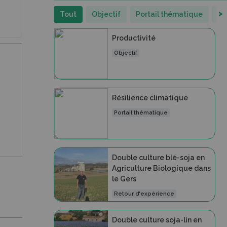
>
Tout
Objectif
Portail thématique
Re
Productivité
Objectif
Résilience climatique
Portail thématique
Double culture blé-soja en
Agriculture Biologique dans
le Gers
Retour d'expérience
Double culture soja-lin en