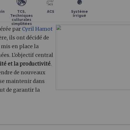
vin
TCS,
ACS
Système
Techniques
irrigué
culturales
simplifiées
gérée par
Cyril Hamot
re, ils ont décidé de
t mis en place la
es. L'objectif central
ité et la productivité
.
rendre de nouveaux
 se maintenir dans
ut de garantir la