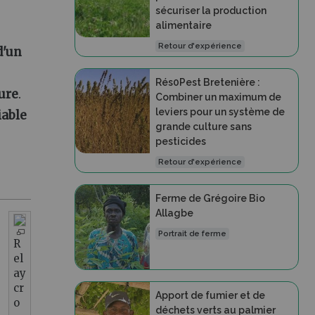
sécuriser la production
alimentaire
Retour d'expérience
d'un
Rés0Pest Bretenière :
ture
.
Combiner un maximum de
leviers pour un système de
iable
grande culture sans
pesticides
Retour d'expérience
Ferme de Grégoire Bio
Allagbe
Portrait de ferme
R
el
ay
cr
Apport de fumier et de
o
déchets verts au palmier