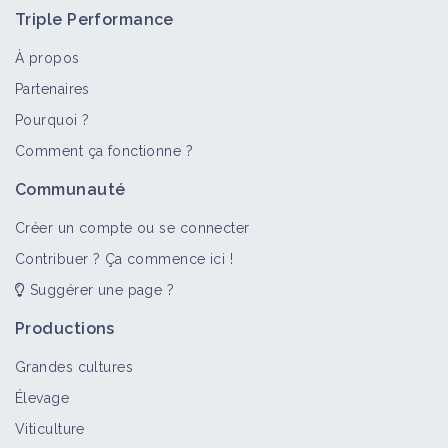
Triple Performance
À propos
Partenaires
Pourquoi ?
>
Tout
Fiche technique
Retour d'expérience
Comment ça fonctionne ?
Double culture
Communauté
Fiche technique
Créer un compte ou se connecter
Contribuer ? Ça commence ici !
Suggérer une page ?
Double culture blé-soja en
Agriculture Biologique dans le Gers
Productions
Retour d'expérience
Grandes cultures
Élevage
Double culture en TCS sur grandes
Viticulture
cultures dans le Tarn et Garonne