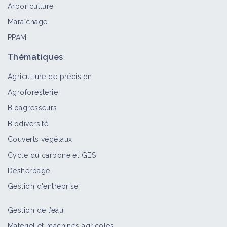
Arboriculture
Retour d'expérience
Maraîchage
PPAM
Double culture en non travail du sol
dans le Gers
Thématiques
Retour d'expérience
Agriculture de précision
Agroforesterie
Double culture soja-lin en Agriculture
Bioagresseurs
Biologique dans l'Aude
Biodiversité
Retour d'expérience
Couverts végétaux
Cycle du carbone et GES
Désherbage
Gestion d'entreprise
Gestion de l’eau
Matériel et machines agricoles