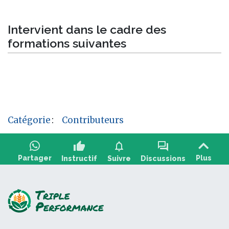
Intervient dans le cadre des
formations suivantes
Catégorie
:
Contributeurs
thumb_up
notifications
forum
Partager
Plus
Instructif
Suivre
Discussions
Poser une question, partager un retour :