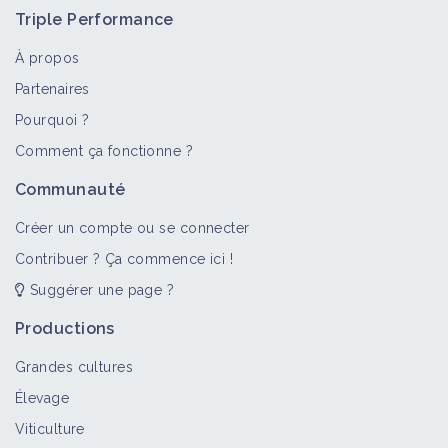
Triple Performance
À propos
Partenaires
Pourquoi ?
>
Tout
Fiche technique
Retour d'expérience
Comment ça fonctionne ?
Double culture
Communauté
Fiche technique
Créer un compte ou se connecter
Contribuer ? Ça commence ici !
Suggérer une page ?
Double culture blé-soja en
Agriculture Biologique dans le Gers
Productions
Retour d'expérience
Grandes cultures
Élevage
Double culture en TCS sur grandes
Viticulture
cultures dans le Tarn et Garonne