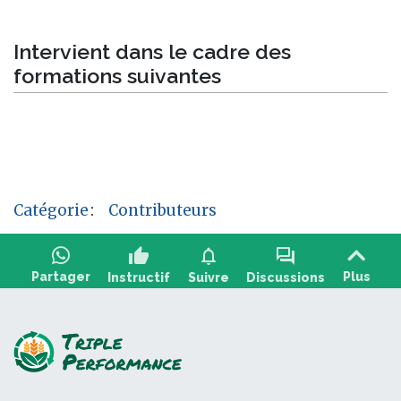
Intervient dans le cadre des
formations suivantes
Catégorie
:
Contributeurs
thumb_up
notifications
forum
Partager
Plus
Instructif
Suivre
Discussions
Poser une question, partager un retour :