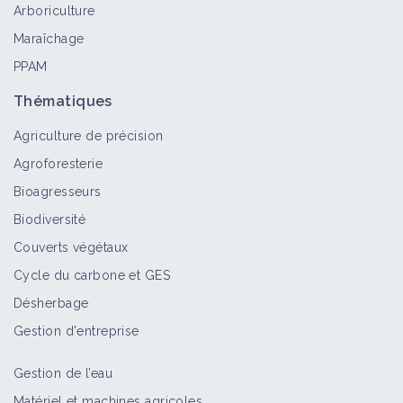
Arboriculture
Retour d'expérience
Maraîchage
PPAM
Double culture en non travail du sol
dans le Gers
Thématiques
Retour d'expérience
Agriculture de précision
Agroforesterie
Double culture soja-lin en Agriculture
Bioagresseurs
Biologique dans l'Aude
Biodiversité
Retour d'expérience
Couverts végétaux
Cycle du carbone et GES
Désherbage
Gestion d'entreprise
Gestion de l’eau
Matériel et machines agricoles