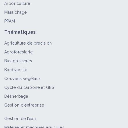
Arboriculture
Retour d'expérience
Maraîchage
PPAM
Double culture en non travail du sol
dans le Gers
Thématiques
Retour d'expérience
Agriculture de précision
Agroforesterie
Double culture soja-lin en Agriculture
Bioagresseurs
Biologique dans l'Aude
Biodiversité
Retour d'expérience
Couverts végétaux
Cycle du carbone et GES
Désherbage
Gestion d'entreprise
Gestion de l’eau
Matériel et machines agricoles