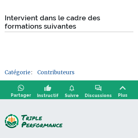
Intervient dans le cadre des
formations suivantes
Catégorie
:
Contributeurs
thumb_up
notifications
forum
Partager
Plus
Instructif
Suivre
Discussions
Poser une question, partager un retour :