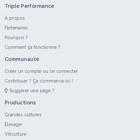
Triple Performance
À propos
Partenaires
Pourquoi ?
>
Tout
Fiche technique
Retour d'expérience
Comment ça fonctionne ?
Double culture
Communauté
Fiche technique
Créer un compte ou se connecter
Contribuer ? Ça commence ici !
Suggérer une page ?
Double culture blé-soja en
Agriculture Biologique dans le Gers
Productions
Retour d'expérience
Grandes cultures
Élevage
Double culture en TCS sur grandes
Viticulture
cultures dans le Tarn et Garonne