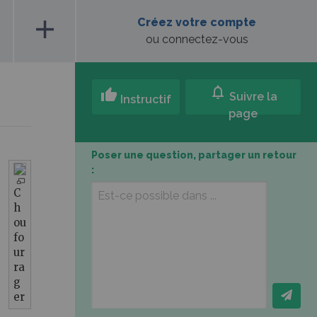
add
Créez votre compte
ou connectez-vous
notifications
thumb_up
Suivre la
Instructif
page
Poser une question, partager un retour
:
C
h
ou
fo
ur
ra
g
er