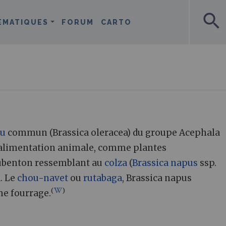
search
ÉMATIQUES
FORUM
CARTO
ou
commun (Brassica oleracea) du groupe Acephala
'alimentation animale, comme plantes
aubenton ressemblant au
colza
(
Brassica napus
ssp.
. Le
chou
-
navet
ou
rutabaga
, Brassica napus
(
)
me fourrage.