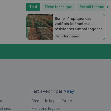
>
Tout
Fiche technique
Portail thématiqu
Semer / repiquer des
variétés tolérantes ou
résistantes aux pathogènes
Fiche technique
Fait avec ♡ par
Neayi
au
Charte de la plateforme
achines
Mentions légales