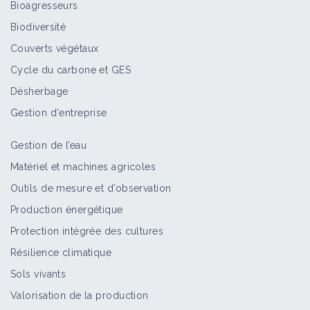
Bioagresseurs
Culture Intermédiaire à Valorisation
Énergétique (CIVE)
Biodiversité
Fiche technique
Couverts végétaux
Cycle du carbone et GES
Désherbage
Lutte contre les dicotylédones de
printemps : Association de l'avoine
Gestion d'entreprise
byzantine à la féverole de printemps
Retour d'expérience
Gestion de l’eau
Matériel et machines agricoles
Alimentation des ruminants
Outils de mesure et d’observation
Fiche technique
Production énergétique
Protection intégrée des cultures
Résilience climatique
Produire des cultures fourragères
riches en protéines
Sols vivants
Fiche technique
Valorisation de la production