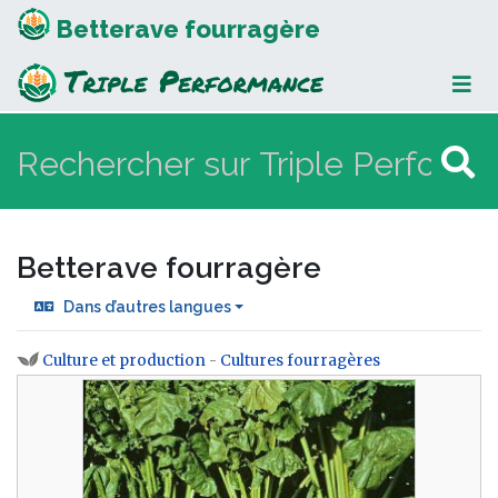
Betterave fourragère
Betterave fourragère
Dans d’autres langues
Culture et production
-
Cultures fourragères
Aller à :
navigation
,
rechercher