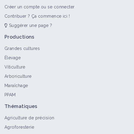
Vidéo
Créer un compte ou se connecter
Contribuer ? Ça commence ici !
Suggérer une page ?
Des betteraves en agriculture de
conservation, par Konrad Schreiber
Productions
Vidéo
Grandes cultures
Élevage
Scutigérelles
Viticulture
Bioagresseur
Arboriculture
Maraîchage
PPAM
Rés0Pest Le Rheu : combiner un
maximum de leviers pour un système
Thématiques
de grande culture sans pesticides
Agriculture de précision
Retour d'expérience
Agroforesterie