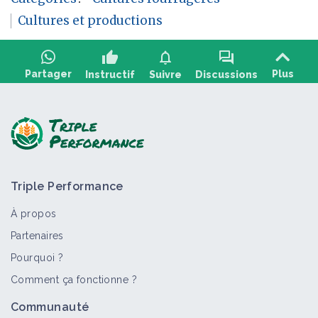
Cultures et productions
thumb_up
notifications
forum
Partager
Plus
Instructif
Suivre
Discussions
Poser une question, partager un retour :
Triple Performance
À propos
Partenaires
Pourquoi ?
>
Tout
Vidéo
Bioagresseur
Retour d'expérience
F
Comment ça fonctionne ?
DIRECT - Journée Technique
Communauté
Betterave