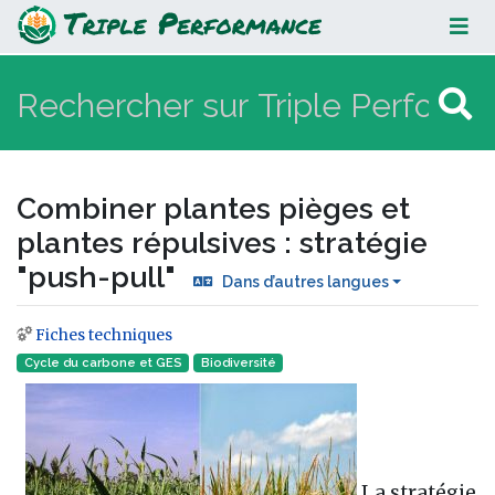
Combiner plantes pièges et plantes
répulsives : stratégie "push-pull"
Combiner plantes pièges et
plantes répulsives : stratégie
"push-pull"
Dans d’autres langues
Fiches techniques
Aller à :
navigation
,
rechercher
Cycle du carbone et GES
Biodiversité
La
stratégie