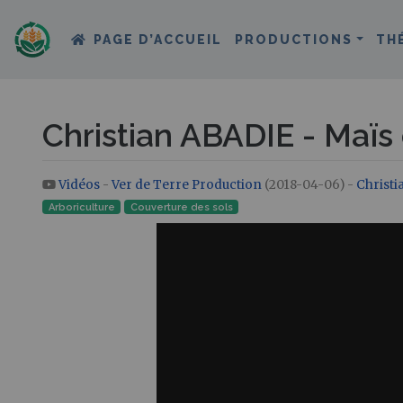
PAGE D’ACCUEIL
PRODUCTIONS
TH
Christian ABADIE - Maïs
Vidéos
-
Ver de Terre Production
(2018-04-06) -
Christi
Aller à :
navigation
,
rechercher
Arboriculture
Couverture des sols