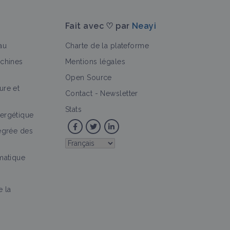
Fait avec ♡ par
Neayi
au
Charte de la plateforme
achines
Mentions légales
Open Source
ure et
Contact
-
Newsletter
Stats
ergétique
tégrée des
imatique
e la