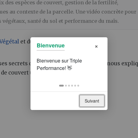
 des espèces de couvert, gestion de la fertilité,
ques au contexte de la parcelle. Une vidéo concrète pour
 végétaux, santé du sol et performance du maïs.
Végétal
et du
Maïs
de 5m
×
Bienvenue
ses secrets dans cet entretien exclusif. Il nous expli
 couvert utilisé, ...
Suivant