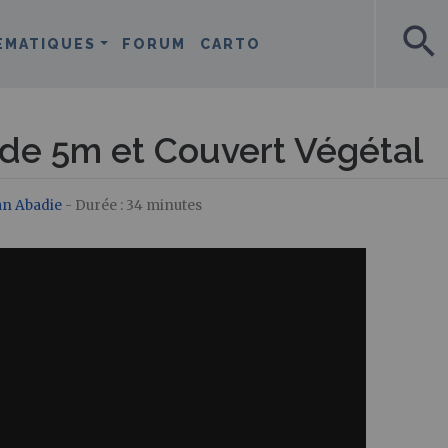
search
ÉMATIQUES
FORUM
CARTO
 de 5m et Couvert Végétal
an Abadie
- Durée : 34 minutes