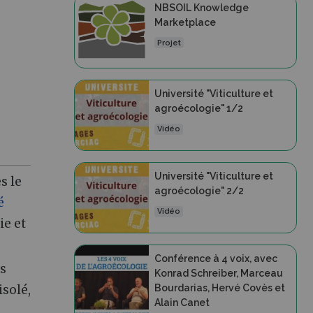
NBSOIL Knowledge
Marketplace
Projet
Université "Viticulture et
agroécologie" 1/2
Vidéo
Université "Viticulture et
s le
agroécologie" 2/2
é
Vidéo
ie et
Conférence à 4 voix, avec
es
Konrad Schreiber, Marceau
isolé,
Bourdarias, Hervé Covès et
Alain Canet