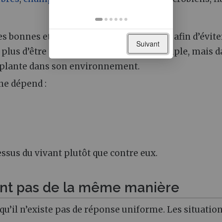
les bonnes et les moins bonnes pratiques afin d’évite
Suivant
t plus d’être dans une logique de lutte simple, mais 
 plante dans son environnement.
gne dépend :
cessus du vivant plutôt que contre eux.
sent pas de la même manière
’il n’existe pas de réponse uniforme. Les situatio