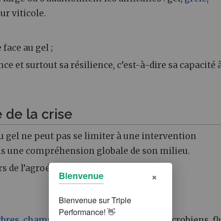
ur viticole.
ace au gel ;
nce et surtout sa résilience, c’est-à-dire sa capacité 
de la crise
au gel ne peut pas se limiter à une intervention
dans une compréhension globale de son milieu.
rs de l’agroécologie :
×
Bienvenue
rbres
,
champignons
,
mycorhizes
, flux microbiens, fl