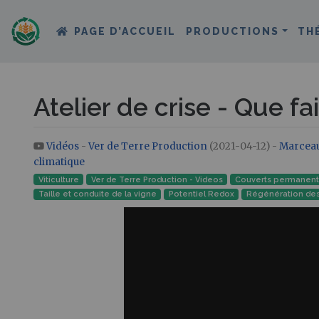
PAGE D’ACCUEIL
PRODUCTIONS
TH
Atelier de crise - Que fai
Vidéos
-
Ver de Terre Production
(2021-04-12) -
Marceau
Aller à :
navigation
,
rechercher
climatique
Viticulture
Ver de Terre Production - Videos
Couverts permanents
Taille et conduite de la vigne
Potentiel Redox
Régénération des