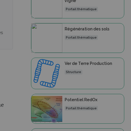
vigne
Portail thématique
Régénération des sols
es
Portail thématique
Ver de Terre Production
Structure
Potentiel RedOx
ne
Portail thématique