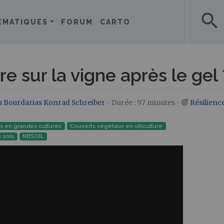
search
ÉMATIQUES
FORUM
CARTO
re sur la vigne après le gel 
 Bourdarias
Konrad Schreiber
- Durée : 97 minutes -
Résilienc
 en grandes cultures
Couverts végétaux en viticulture
 sols
NBSOIL