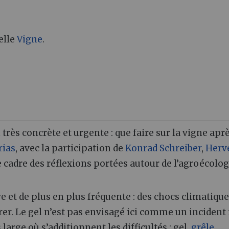
elle
Vigne
.
 très concrète et urgente : que faire sur la vigne aprè
rias
, avec la participation de
Konrad Schreiber
,
Herv
le cadre des réflexions portées autour de l’agroécolog
e et de plus en plus fréquente : des chocs climatiqu
gérer. Le gel n’est pas envisagé ici comme un incident 
ge où s’additionnent les difficultés : gel,
grêle
,