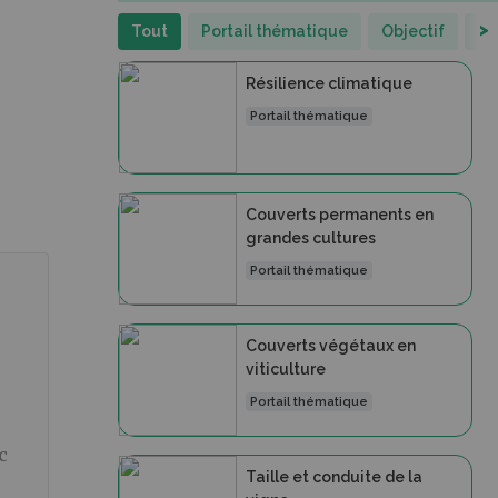
>
Tout
Portail thématique
Objectif
St
Résilience climatique
Portail thématique
Couverts permanents en
grandes cultures
Portail thématique
Couverts végétaux en
viticulture
Portail thématique
c
Taille et conduite de la