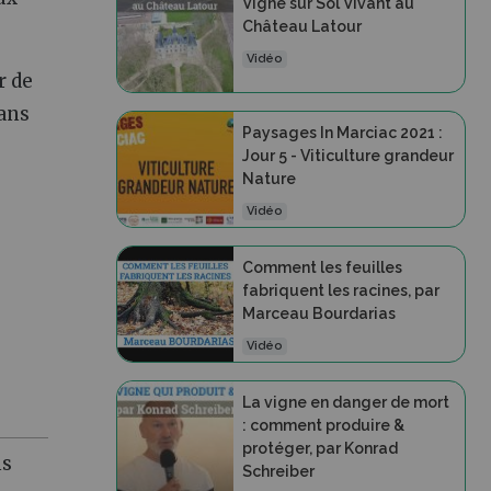
Vigne sur Sol Vivant au
Château Latour
Vidéo
r de
dans
Paysages In Marciac 2021 :
Jour 5 - Viticulture grandeur
Nature
Vidéo
Comment les feuilles
fabriquent les racines, par
Marceau Bourdarias
Vidéo
La vigne en danger de mort
: comment produire &
protéger, par Konrad
ns
Schreiber