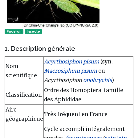
Puceron
Insecte‎
1. Description générale
Acyrthosiphon pisum
(syn.
Nom
Macrosiphum pisum
ou
scientifique
Acyrthosiphon
onobrychis
)
Ordre des Homoptera, famille
Classification
des Aphididae
Aire
Très fréquent en France
géographique
Cycle accompli intégralement