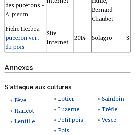
internet
Hullé,
des pucerons -
Bernard
A. pisum
Chaubet
Fiche Herbea -
Site
puceron vert
2014
Solagro
Sol
internet
du pois
Annexes
S'attaque aux cultures
Lotier
Sainfoin
Fève
Luzerne
Trèfle
Haricot
Petit pois
Vesce
Lentille
Pois