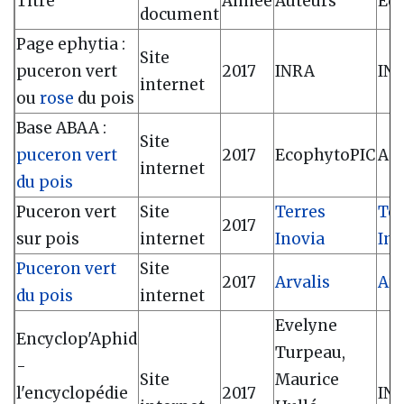
Titre
Année
Auteurs
Edi
document
Page ephytia :
Site
puceron vert
2017
INRA
IN
internet
ou
rose
du pois
Base ABAA :
Site
puceron vert
2017
EcophytoPIC
AC
internet
du pois
Puceron vert
Site
Terres
Ter
2017
sur pois
internet
Inovia
Ino
Puceron vert
Site
2017
Arvalis
Arv
du pois
internet
Evelyne
Encyclop'Aphid
Turpeau,
-
Site
Maurice
l'encyclopédie
2017
IN