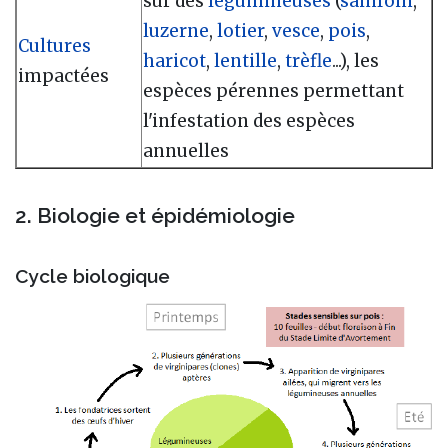
sur des
légumineuses
(
sainfoin
,
luzerne
,
lotier
,
vesce
,
pois
,
Cultures
haricot
,
lentille
,
trèfle
...), les
impactées
espèces pérennes permettant
l'infestation des espèces
annuelles
2. Biologie et épidémiologie
Cycle biologique