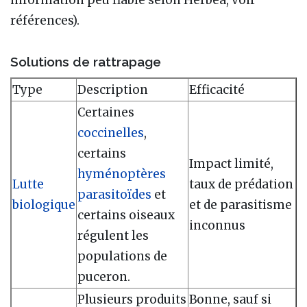
information peu fiable selon Herbea, voir
références).
Solutions de rattrapage
Type
Description
Efficacité
Certaines
coccinelles
,
certains
Impact limité,
hyménoptères
Lutte
taux de prédation
parasitoïdes
et
biologique
et de parasitisme
certains oiseaux
inconnus
régulent les
populations de
puceron.
Plusieurs produits
Bonne, sauf si