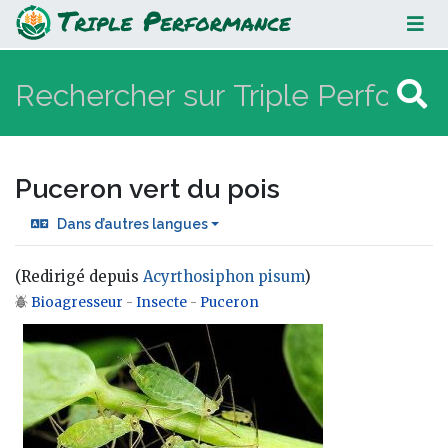
Puceron vert du pois
Puceron vert du pois
Dans d’autres langues
(Redirigé depuis
Acyrthosiphon pisum
)
Bioagresseur
-
Insecte
-
Puceron
Aller à :
navigation
,
rechercher