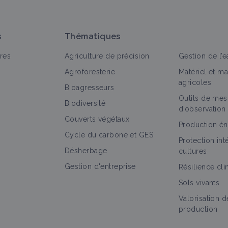
s
Thématiques
res
Agriculture de précision
Gestion de l’e
Agroforesterie
Matériel et m
agricoles
Bioagresseurs
Outils de mes
out
Culture et production
Bioagresseur
Itinéraire tec
Biodiversité
d’observation
Couverts végétaux
Pois
Production én
Cycle du carbone et GES
Culture et production
Protection in
Désherbage
cultures
Gestion d'entreprise
Résilience cl
Sols vivants
Puceron vert du pois
Valorisation d
Bioagresseur
production