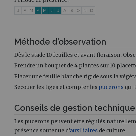
Période de présence :
J
F
M
A
M
J
J
A
S
O
N
D
Méthode d’observation
Dès le stade 10 feuilles et avant floraison. Ob
Prendre un bouquet de 4 plantes sur 10 placett
Placer une feuille blanche rigide sous la végét
Secouer les tiges et compter les
pucerons
qui 
Conseils de gestion techniqu
Les pucerons peuvent être régulés naturelleme
présence soutenue d’
auxiliaires
de culture.