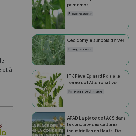
printemps
Bioagresseur
Cécidomyie sur pois d'hiver
Bioagresseur
de
 et à
ITK Fève Epinard Pois à la
ferme de l'Alterrenative
Itinéraire technique
APAD La place de l'ACS dans
la conduite des cultures
industrielles en Hauts -De-