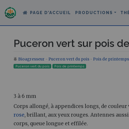
PAGE D’ACCUEIL
PRODUCTIONS
TH
Puceron vert sur pois d
Bioagresseur
-
Puceron vert du pois
-
Pois de printemps
Aller à :
navigation
,
rechercher
Puceron vert du pois
Pois de printemps
3 à 6 mm
Corps allongé, à appendices longs, de couleur v
rose
, brillant, aux yeux rouges. Antennes auss
corps, queue longue et effilée.