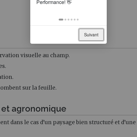
Suivant
servation visuelle au champ.
es.
ation.
tombent sur la feuille.
e et agronomique
nt dans le cas d’un paysage bien structuré et d’une