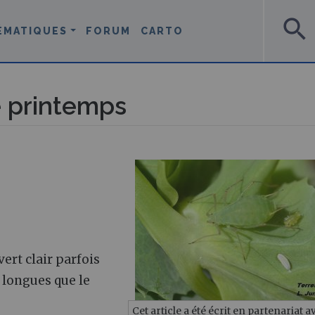
search
ÉMATIQUES
FORUM
CARTO
e printemps
ert clair parfois
i longues que le
Cet article a été écrit en partenariat a