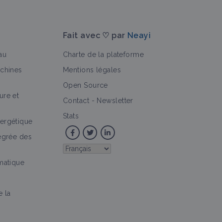
Fait avec ♡ par
Neayi
au
Charte de la plateforme
achines
Mentions légales
Open Source
ure et
>
hnique
Vidéo
Portail thématique
Contact
-
Newsletter
Stats
ergétique
tégrée des
imatique
e la