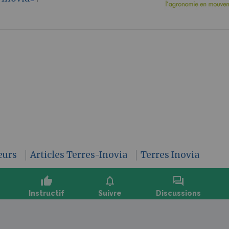
eurs
Articles Terres-Inovia
Terres Inovia
thumb_up
notifications
forum
Instructif
Suivre
Discussions
oser une question, partager un retour :