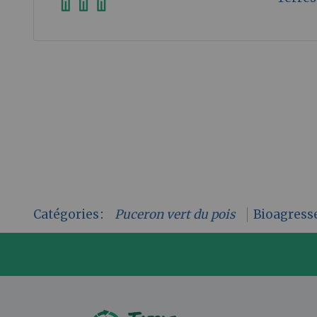
Catégories
:
Puceron vert du pois
Bioagress
P