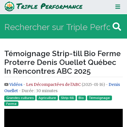
Témoignage Strip-till Bio Ferme
Proterre Denis Ouellet Québec In
Rencontres ABC 2025
Témoignage Strip-till Bio Ferme
Proterre Denis Ouellet Québec
In Rencontres ABC 2025
Vidéos
-
Les Décompacté·e·s de l'ABC
(2025-01-16) -
Denis
Aller à :
navigation
,
rechercher
Ouellet
- Durée : 30 minutes
Grandes cultures
Agriculture
Strip-till
Bio
Témoignage
Ferme