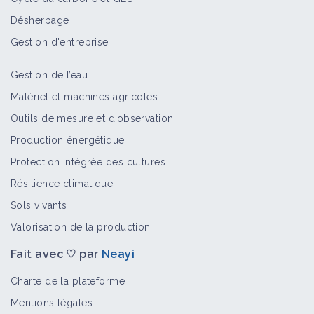
Ferme autonome : un éleveur bio qui
Désherbage
maîtrise tout
Vidéo
Gestion d'entreprise
Gestion de l’eau
Masterclass sols : le modèle agricole
Matériel et machines agricoles
disruptif de la ferme Affable
Outils de mesure et d’observation
Vidéo
Production énergétique
Protection intégrée des cultures
Bien-être animal : J'ai visité une
Résilience climatique
ferme modèle
Sols vivants
Vidéo
Valorisation de la production
Fait avec ♡ par
Neayi
Méthode Fortier : bio intensif contre
la sécheresse
Charte de la plateforme
Vidéo
Mentions légales