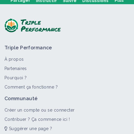
Partager
Plus
Instructif
Suivre
Discussions
Poser une question, partager un retour :
Triple Performance
À propos
Partenaires
Pourquoi ?
>
Tout
Label
Matériel et équipement
Vidéo
Retou
Comment ça fonctionne ?
Agriculture Biologique
Communauté
Label
Créer un compte ou se connecter
Contribuer ? Ça commence ici !
Suggérer une page ?
Strip-till