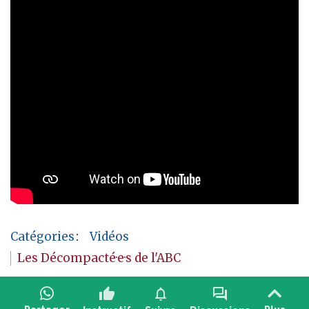
Catégories
:
Vidéos
Les Décompacté·e·s de l'ABC
thumb_up
notifications
forum