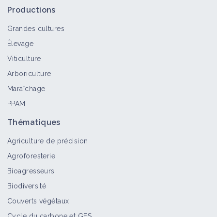
Matériel et équipement
Productions
Grandes cultures
Élevage
Témoignage Damien Orcière et
Viticulture
Clémence Rivoire : aller vers l'ABC en
PACA in Rencontres ABC 2024
Arboriculture
Vidéo
Maraîchage
PPAM
Témoignage Marianne Roisin CA89 &
Romaric Vincent, chercheur
Thématiques
indépendant In Rencontres ABC 2025
Agriculture de précision
Vidéo
Agroforesterie
S'installer en agriculture : la
Bioagresseurs
naissance d'une ferme bio
Biodiversité
Vidéo
Couverts végétaux
Cycle du carbone et GES