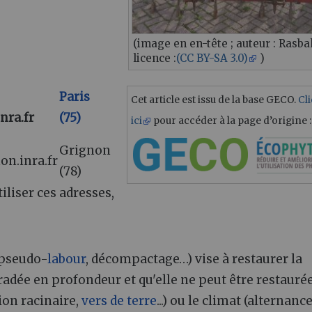
(image en en-tête ; auteur : Rasba
licence :
(CC BY-SA 3.0)
)
Paris
Cet article est issu de la base GECO.
Cl
nra.fr
(75)
ici
pour accéder à la page d’origine :
Grignon
on.inra.fr
(78)
tiliser ces adresses,
pseudo-
labour
, décompactage…) vise à restaurer la
radée en profondeur et qu'elle ne peut être restauré
ion racinaire,
vers de terre
...) ou le climat (alternanc