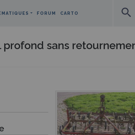
search
ÉMATIQUES
FORUM
CARTO
sol profond sans retourneme
ue