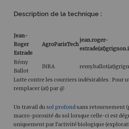
Description de la technique
:
Jean-
jean.roger-
Roger
AgroParisTech
estrade(at)grignon.i
Estrade
Rémy
INRA
remy.ballot(at)grign
Ballot
Lutte contre les courriers indésirables : Pour u
remplacer (at) par @
Un travail du
sol profond
sans retournement (
macro-porosité du sol lorsque celle-ci est dég
uniquement par l'activité biologique (explorat