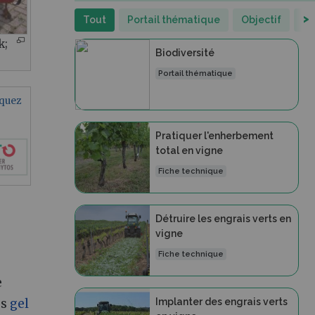
>
Tout
Portail thématique
Objectif
Fi
k;
Biodiversité
Portail thématique
iquez
Pratiquer l'enherbement
total en vigne
Fiche technique
Détruire les engrais verts en
vigne
Fiche technique
e
Implanter des engrais verts
es
gel