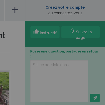
add
Créez votre compte
ou connectez-vous
notifications
thumb_up
Suivre la
nt
Instructif
page
Poser une question, partager un retour
: