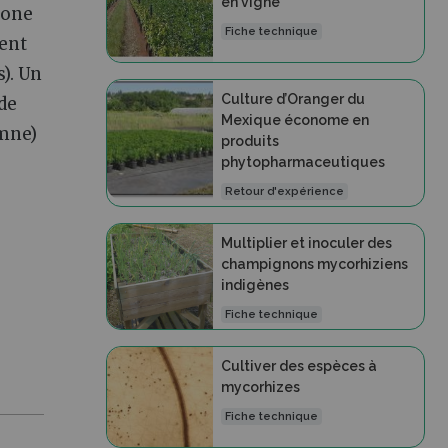
en vigne
zone
Fiche technique
dent
). Un
Culture d’Oranger du
 de
Mexique économe en
mne)
produits
phytopharmaceutiques
Retour d'expérience
Multiplier et inoculer des
champignons mycorhiziens
indigènes
Fiche technique
Cultiver des espèces à
mycorhizes
Fiche technique