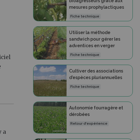
bioagresseurs grâce aux
mesures prophylactiques
Fiche technique
Utiliser la méthode
sandwich pour gérer les
adventices en verger
Fiche technique
iciel
e
Cultiver des associations
d'espèces pluriannuelles
Fiche technique
Autonomie fourragère et
dérobées
Retour d'expérience
y a