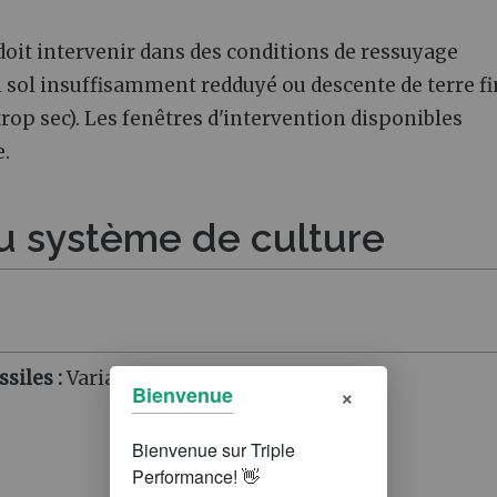
doit intervenir dans des conditions de ressuyage
 sol insuffisamment redduyé ou descente de terre fi
trop sec). Les fenêtres d'intervention disponibles
.
 du système de culture
ssiles
:
Variable
×
Bienvenue