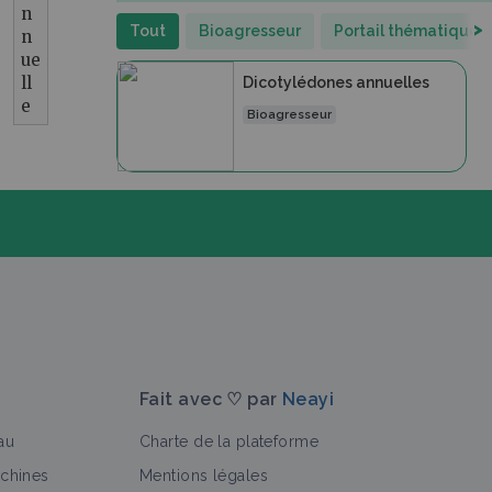
n
>
Tout
Bioagresseur
Portail thématique
n
ue
ll
Dicotylédones annuelles
e
Bioagresseur
Fait avec ♡ par
Neayi
au
Charte de la plateforme
achines
Mentions légales