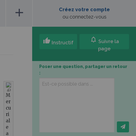
add
Créez votre compte
ou connectez-vous
notifications
thumb_up
Suivre la
Instructif
page
Poser une question, partager un retour
:
M
er
cu
ri
al
e
a