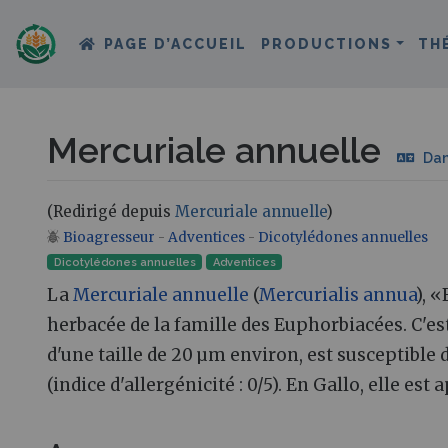
PAGE D’ACCUEIL
PRODUCTIONS
TH
Mercuriale annuelle
Dan
(Redirigé depuis
Mercuriale annuelle
)
Bioagresseur
-
Adventices
-
Dicotylédones annuelles
Aller à :
navigation
,
rechercher
Dicotylédones annuelles
Adventices
La
Mercuriale annuelle
(
Mercurialis annua
), 
herbacée de la famille des Euphorbiacées. C'
d'une taille de 20 µm environ, est susceptible
(indice d'allergénicité : 0/5). En Gallo, elle es