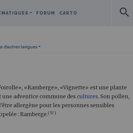
search
ÉMATIQUES
FORUM
CARTO
s d’autres langues
«Foirolle», «Ramberge», «Vignette» est une plante
est une adventice commune des
cultures
. Son pollen,
 d'être allergène pour les personnes sensibles
(
)
t appelée : Ramberge.