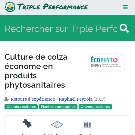
Culture de colza économe en
produits phytosanitaires
Culture de colza
économe en
produits
phytosanitaires
Retours d'expérience
-
Raphaël Peyrola
(2017)
Aller à :
navigation
,
rechercher
Grandes cultures
Plantes compagnes
Grandes cultures