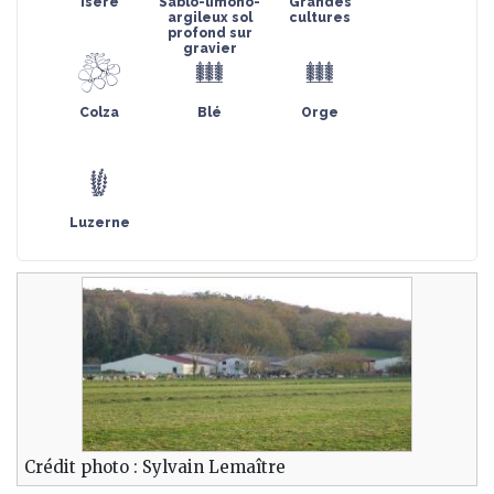
Isère
Sablo-limono-
Grandes
argileux sol
cultures
profond sur
gravier
Colza
Blé
Orge
Luzerne
Crédit photo : Sylvain Lemaître