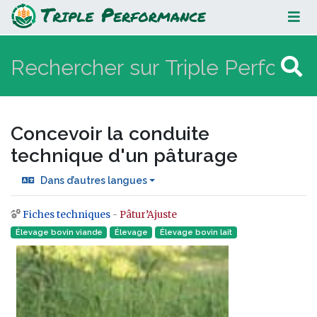
Concevoir la conduite technique
d'un pâturage
Concevoir la conduite
technique d'un pâturage
Dans d’autres langues
Fiches techniques
-
Pâtur’Ajuste
Aller à :
navigation
,
rechercher
Élevage bovin viande
Élevage
Élevage bovin lait