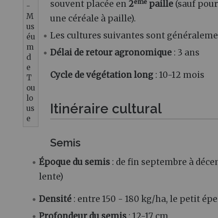
ème
souvent placée en
2
paille
(sauf pour
-
M
une céréale à paille).
us
Les cultures suivantes sont généralem
éu
m
Délai de retour agronomique
: 3 ans
d
e
Cycle de végétation long
: 10-12 mois
T
ou
lo
Itinéraire cultural
us
e
Semis
Époque du semis
: de fin septembre à déce
lente)
Densité
: entre 150 - 180 kg/ha, le petit é
Profondeur du semis
: 12-17 cm