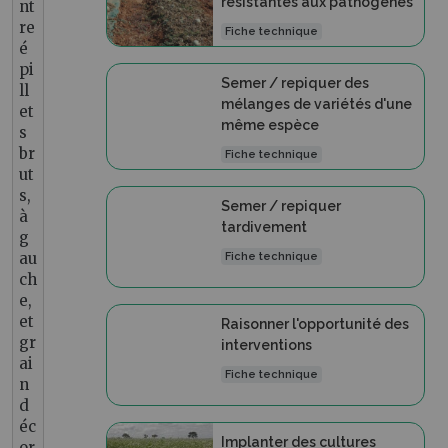
résistantes aux pathogènes
nt
re
Fiche technique
é
pi
Semer / repiquer des
ll
mélanges de variétés d'une
et
même espèce
s
br
Fiche technique
ut
s,
Semer / repiquer
à
tardivement
g
au
Fiche technique
ch
e,
et
Raisonner l'opportunité des
gr
interventions
ai
Fiche technique
n
d
éc
Implanter des cultures
or