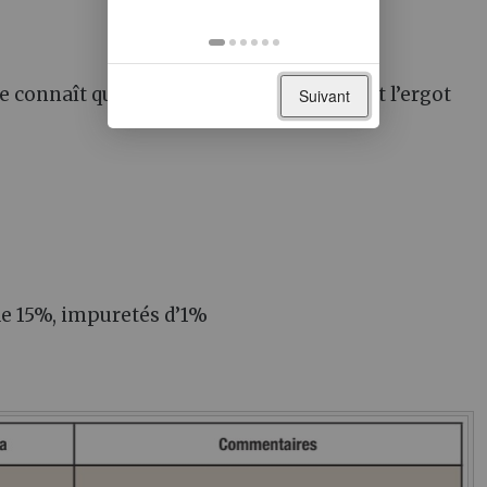
e connaît que peu de maladies, mis à part l’ergot
Suivant
de 15%, impuretés d’1%