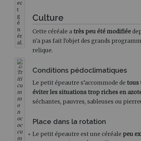
ec
t
Culture
g
é
n
Cette céréale a
très peu été modifiée
dep
ér
n'a pas fait l'objet des grands program
al.
relique.
Conditions pédoclimatiques
Tr
iti
Le petit épeautre s’accommode de
tous 
cu
éviter les situations trop riches en azot
m
m
séchantes, pauvres, sableuses ou pierre
o
n
oc
Place dans la rotation
oc
cu
Le petit épeautre est une céréale
peu ex
m