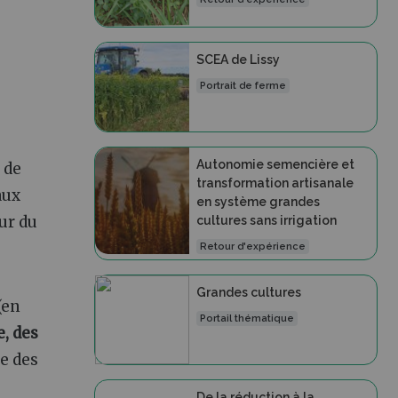
SCEA de Lissy
Portrait de ferme
Autonomie semencière et
 de
transformation artisanale
aux
en système grandes
ur du
cultures sans irrigation
Retour d'expérience
Grandes cultures
(en
Portail thématique
, des
te des
De la réduction à la