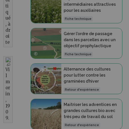
intermédiaires attractives
ti
pour les auxiliaires
q
ué
Fiche technique
, à
dr
Gérer l'ordre de passage
oi
dans les parcelles avec un
te
objectif prophylactique
Fiche technique
Vi
Alternance des cultures
l
pour lutter contre les
m
graminées d’hiver
or
Retour d'expérience
in
,
Maitriser les adventices en
19
grandes cultures bio avec
0
très peu de travail du sol
9.
Retour d'expérience