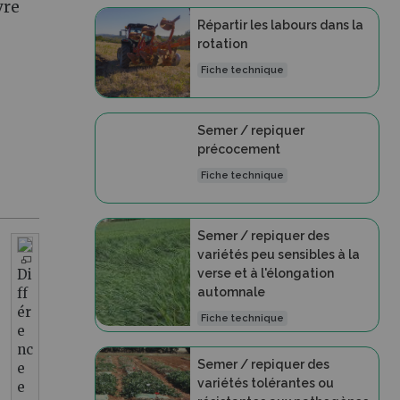
vre
Répartir les labours dans la
rotation
Fiche technique
Semer / repiquer
précocement
Fiche technique
Semer / repiquer des
variétés peu sensibles à la
verse et à l'élongation
Di
automnale
ff
ér
Fiche technique
e
nc
Semer / repiquer des
e
variétés tolérantes ou
e