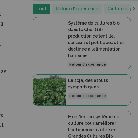
>
Tout
Retour d'expérience
Culture et pr
s
la
Système de cultures bio
dans le Cher (18) :
production de lentille,
sarrasin et petit épeautre,
t
destinée à l’alimentation
humaine
Retour d'expérience
pas
Le soja, des atouts
sympathiques
Retour d'expérience
ts
Modifier son système de
culture pour améliorer
et
l'autonomie azotée en
Grandes Cultures Bio