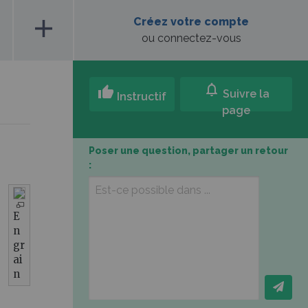
add
Créez votre compte
ou connectez-vous
notifications
thumb_up
Suivre la
Instructif
page
Poser une question, partager un retour
:
E
n
gr
ai
n