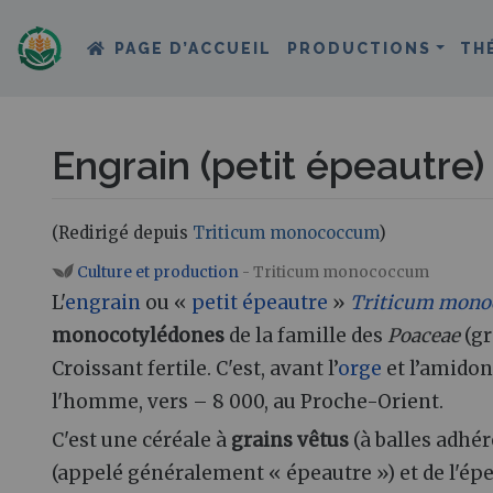
PAGE D’ACCUEIL
PRODUCTIONS
TH
Engrain (petit épeautre)
(Redirigé depuis
Triticum monococcum
)
Aller à :
navigation
,
rechercher
Culture et production
- Triticum monococcum
L'
engrain
ou «
petit épeautre
»
Triticum mon
monocotylédones
de la famille des
Poaceae
(gr
Croissant fertile. C'est, avant l’
orge
et l’amidon
l'homme, vers – 8 000, au Proche-Orient.
C'est une céréale à
grains vêtus
(à balles adhé
(appelé généralement « épeautre ») et de l'épe