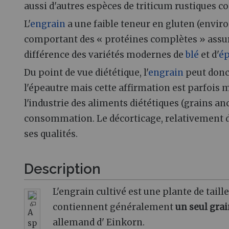
aussi d'autres espèces de triticum rustiques c
L'
engrain
a une faible teneur en gluten (environ
comportant des « protéines complètes » assuran
différence des variétés modernes de
blé
et d'
ép
Du point de vue diététique, l'
engrain
peut donc 
l'épeautre mais cette affirmation est parfois m
l'industrie des aliments diététiques (grains an
consommation. Le décorticage, relativement dif
ses qualités.
Description
L'engrain cultivé est une plante de tai
contiennent généralement
un seul gra
A
allemand d' Einkorn.
sp