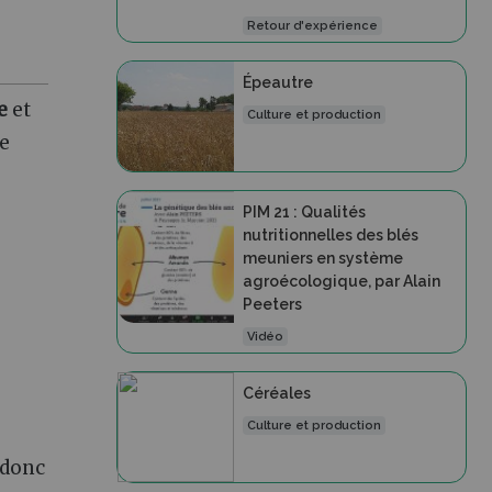
Retour d'expérience
Épeautre
e
et
Culture et production
re
PIM 21 : Qualités
nutritionnelles des blés
meuniers en système
agroécologique, par Alain
Peeters
Vidéo
Céréales
Culture et production
t donc