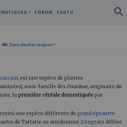
search
ÉMATIQUES
FORUM
CARTO
Dans d’autres langues
ococcum
, est une espèce de plantes
aminées), sous-famille des
Pooideae
, originaire du
nier, la
première céréale domestiquée
par
rentes) une espèce différente du
grand épeautre
autre de Tartarie ou amidonnier. L’
engrain
diffère