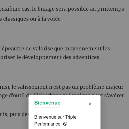
deuxième cas, le binage sera possible au printemps
 classiques ou à la volée
it épeautre ne valorise que moyennement les
avoriser le développement des adventices.
ainsi, le salissement n’est pas un problème majeur
sage d’outil de désherbage mécanique peut s’avérer
×
Bienvenue
mis, puis dès le stade 3 feuilles