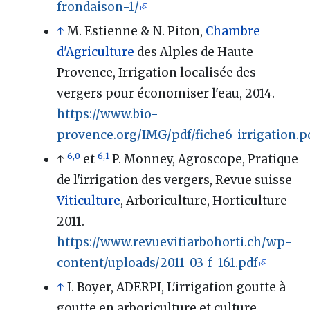
frondaison-1/
↑
M. Estienne & N. Piton,
Chambre
d'Agriculture
des Alples de Haute
Provence, Irrigation localisée des
vergers pour économiser l'eau, 2014.
https://www.bio-
provence.org/IMG/pdf/fiche6_irrigation.p
6,0
6,1
↑
et
P. Monney, Agroscope, Pratique
de l'irrigation des vergers, Revue suisse
Viticulture
, Arboriculture, Horticulture
2011.
https://www.revuevitiarbohorti.ch/wp-
content/uploads/2011_03_f_161.pdf
↑
I. Boyer, ADERPI, L'irrigation goutte à
goutte en arboriculture et culture