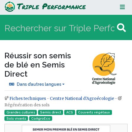
Réussir son semis de blé en Semis
Direct
Réussir son semis
de blé en Semis
Direct
Dans d’autres langues
Fiches techniques
-
Centre National d'Agroécologie
-
Aller à :
navigation
,
rechercher
Régénération des sols
Grandes cultures
Semis direct
ACS
Couverts végétaux
Sols vivants
CoAgroEco